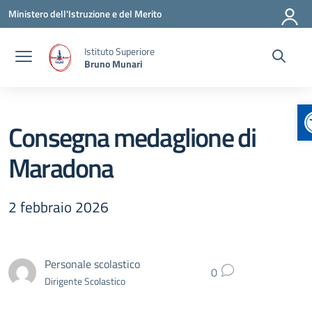
Vai ai contenuti
Vai al menu di navigazione
Vai al footer
Ministero dell'Istruzione e del Merito
Istituto Superiore
Bruno Munari
Consegna medaglione di
Maradona
2 febbraio 2026
Personale scolastico
0
Dirigente Scolastico