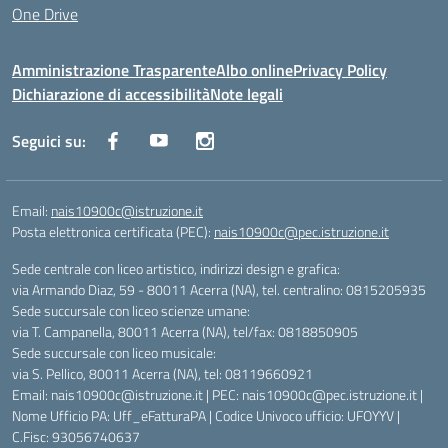
One Drive
Amministrazione Trasparente
Albo online
Privacy Policy
Dichiarazione di accessibilità
Note legali
Seguici su:
Email:
nais10900c@istruzione.it
Posta elettronica certificata (PEC):
nais10900c@pec.istruzione.it
Sede centrale con liceo artistico, indirizzi design e grafica:
via Armando Diaz, 59 - 80011 Acerra (NA), tel. centralino: 0815205935
Sede succursale con liceo scienze umane:
via T. Campanella, 80011 Acerra (NA), tel/fax: 0818850905
Sede succursale con liceo musicale:
via S. Pellico, 80011 Acerra (NA), tel: 08119660921
Email: nais10900c@istruzione.it | PEC: nais10900c@pec.istruzione.it |
Nome Ufficio PA: Uff_eFatturaPA | Codice Univoco ufficio: UFOYYV |
C.Fisc: 93056740637