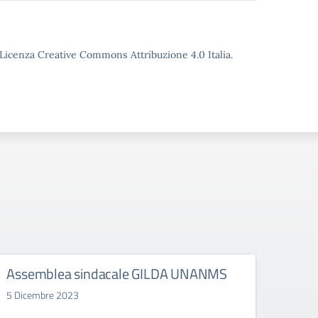
o Licenza Creative Commons Attribuzione 4.0 Italia.
Assemblea sindacale GILDA UNANMS
Incon
Quin
5 Dicembre 2023
anticip