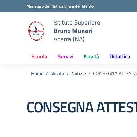
Vai ai contenuti
Vai al menu di navigazione
Vai al footer
Ministero dell'Istruzione e del Merito
Istituto Superiore
Bruno Munari
Acerra (NA)
Scuola
Servizi
Novità
Didattica
Home
Novità
Notizie
CONSEGNA ATTESTAT
CONSEGNA ATTEST