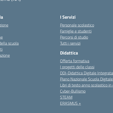
Visita la pagina iniziale della scuola
la
I Servizi
zione
Personale scolastico
Famiglie e studenti
ne
Percorsi di studio
della scuola
Tutti i servizi
ti
Didattica
azione
Offerta formativa
I progetti delle classi
DDI-Didattica Digitale Integrata
Piano Nazionale Scuola Digital
Libri di testo anno scolastico in
Cyber-Bullismo
STEAM
ERASMUS +