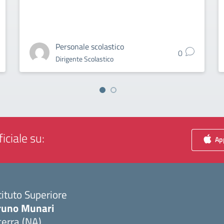
Personale scolastico
0
Dirigente Scolastico
iciale su:
App
tituto Superiore
runo Munari
erra (NA)