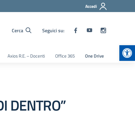
Accedi
Cerca
Seguici su:
Apr
Axios R.E. – Docenti
Office 365
One Drive
DI DENTRO”