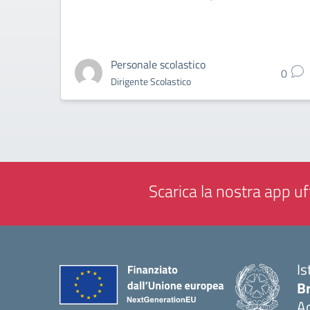
Personale scolastico
0
Dirigente Scolastico
Scarica la nostra app uff
Is
B
Ac