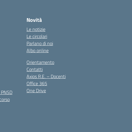
Novità
Le notizie
Le circolari
Parlano di noi
Albo online
Orientamento
Contatti
Axios R.E. – Docenti
Office 365
One Drive
e PNSD
 corso