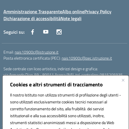
Amministrazione Trasparente
Albo online
Privacy Policy
Dichiarazione di accessibilità
Note legali
Seguici su:
Email:
nais10900c@istruzione.it
Posta elettronica certificata (PEC):
nais10900c@pec.istruzione.it
Sede centrale con liceo artistico, indirizzi design e grafica:
via Armando Diaz, 59 - 80011 Acerra (NA), tel. centralino: 0815205935
Sede succursale con liceo scienze umane:
Cookies e altri strumenti di tracciamento
via T. Campanella, 80011 Acerra (NA), tel/fax: 0818850905
Sede succursale con liceo musicale:
Il nostro Istituto non utilizza strumenti di profilazione degli utenti -
via S. Pellico, 80011 Acerra (NA), tel: 08119660921
sono utilizzati esclusivamente cookies tecnici necessari al
Email: nais10900c@istruzione.it | PEC: nais10900c@pec.istruzione.it |
corretto funzionamento del sito, alla fruibilità dei servizi
Nome Ufficio PA: Uff_eFatturaPA | Codice Univoco ufficio: UFOYYV |
istituzionali e alla sua accessibilità sono utilizzati, inoltre,
C.Fisc: 93056740637
strumenti statistici anonimizzati messi a disposizione da Web