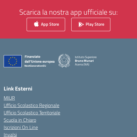
Scarica la nostra app ufficiale su:
App Store
Play Store
Istituto Superiore
Bruno Munari
Acerra (NA)
— Visita la pagina iniziale della scuola
Link Esterni
MIUR
Ufficio Scolastico Regionale
Ufficio Scolastico Territoriale
Scuola in Chiaro
Iscrizioni On Line
Invalsi