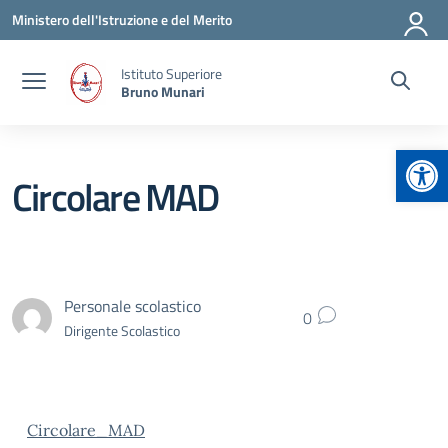
Vai ai contenuti
Vai al menu di navigazione
Vai al footer
Ministero dell'Istruzione e del Merito
Istituto Superiore
Bruno Munari
Apr
Circolare MAD
Personale scolastico
0
Dirigente Scolastico
Circolare_MAD