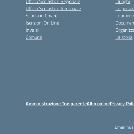
Ufficio Scolastico Regionale
I luoghi
Ufficio Scolastico Territoriale
Le perso
Scuola in Chiaro
I numeri 
Iscrizioni On Line
Documen
Invalsi
Organizz
Comune
La storia
Amministrazione Trasparente
Albo online
Privacy Poli
Email:
nai