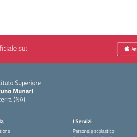
iciale su:
App
tituto Superiore
runo Munari
erra (NA)
Visita la pagina iniziale della scuola
la
I Servizi
zione
Personale scolastico