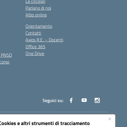
Le circolari
Parlano di noi
Albo online
Orientamento
Contatti
Axios R.E. – Docenti
Office 365
One Drive
e PNSD
 corso
Seguici su:
truzione.it
Cookies e altri strumenti di tracciamento