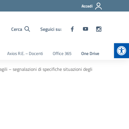
Accedi
Cerca
Seguici su:
Apr
Axios R.E. – Docenti
Office 365
One Drive
gili – segnalazioni di specifiche situazioni degli