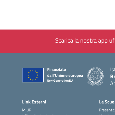
Scarica la nostra app uff
Is
B
Ac
— 
Link Esterni
La Scuo
MIUR
Presenta