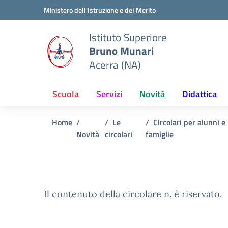
Vai ai contenuti
Vai al menu di navigazione
Vai al footer
Ministero dell'Istruzione e del Merito
Istituto Superiore
Bruno Munari
Acerra (NA)
Scuola
Servizi
Novità
Didattica
Home
Le
Circolari per alunni e
Novità
circolari
famiglie
Il contenuto della circolare n. è riservato.