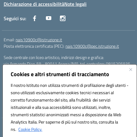
Dichiarazione di accessibilità
Note legali
Seguici su:
Email:
nais10900c@istruzione.it
Posta elettronica certificata (PEC):
nais10900c@pec.istruzione.it
Sede centrale con liceo artistico, indirizzi design e grafica:
via Armando Diaz, 59 - 80011 Acerra (NA), tel. centralino: 0815205935
Sede succursale con liceo scienze umane:
Cookies e altri strumenti di tracciamento
via T. Campanella, 80011 Acerra (NA), tel/fax: 0818850905
Sede succursale con liceo musicale:
Il nostro Istituto non utilizza strumenti di profilazione degli utenti -
via S. Pellico, 80011 Acerra (NA), tel: 08119660921
sono utilizzati esclusivamente cookies tecnici necessari al
Email: nais10900c@istruzione.it | PEC: nais10900c@pec.istruzione.it |
corretto funzionamento del sito, alla fruibilità dei servizi
Nome Ufficio PA: Uff_eFatturaPA | Codice Univoco ufficio: UFOYYV |
istituzionali e alla sua accessibilità sono utilizzati, inoltre,
C.Fisc: 93056740637
strumenti statistici anonimizzati messi a disposizione da Web
Analytics Italia. Per saperne di più sul nostro sito, consulta la
Hosting & Powered by 3D Solution S.r.l.
ns.
Cookie Policy.
Concept & Design by Designers Italia