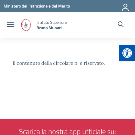
Vai ai contenuti
Vai al menu di navigazione
Vai al footer
Ministero dell'Istruzione e del Merito
Istituto Superiore
Bruno Munari
Apr
Il contenuto della circolare n. è riservato.
Scarica la nostra app ufficiale su: