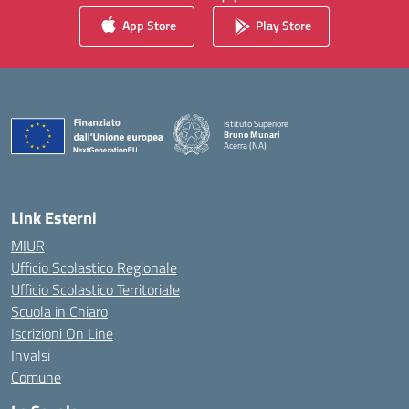
App Store
Play Store
Istituto Superiore
Bruno Munari
Acerra (NA)
— Visita la pagina iniziale della scuola
Link Esterni
MIUR
Ufficio Scolastico Regionale
Ufficio Scolastico Territoriale
Scuola in Chiaro
Iscrizioni On Line
Invalsi
Comune