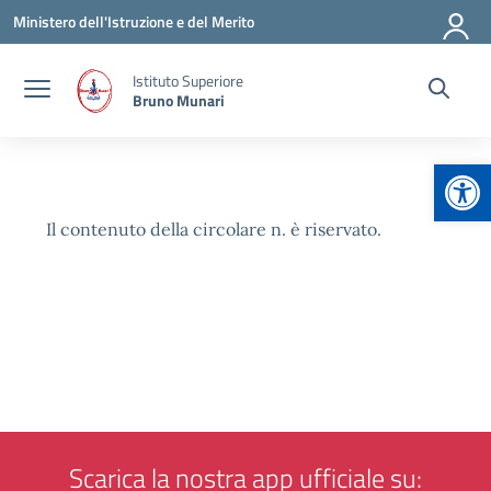
Vai ai contenuti
Vai al menu di navigazione
Vai al footer
Ministero dell'Istruzione e del Merito
Istituto Superiore
Bruno Munari
Apr
Il contenuto della circolare n. è riservato.
Scarica la nostra app ufficiale su: