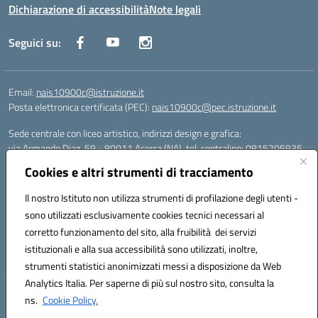
Dichiarazione di accessibilità
Note legali
Seguici su:
Email:
nais10900c@istruzione.it
Posta elettronica certificata (PEC):
nais10900c@pec.istruzione.it
Sede centrale con liceo artistico, indirizzi design e grafica:
via Armando Diaz, 59 - 80011 Acerra (NA), tel. centralino: 0815205935
Sede succursale con liceo scienze umane:
Cookies e altri strumenti di tracciamento
via T. Campanella, 80011 Acerra (NA), tel/fax: 0818850905
Sede succursale con liceo musicale:
Il nostro Istituto non utilizza strumenti di profilazione degli utenti -
via S. Pellico, 80011 Acerra (NA), tel: 08119660921
sono utilizzati esclusivamente cookies tecnici necessari al
Email: nais10900c@istruzione.it | PEC: nais10900c@pec.istruzione.it |
corretto funzionamento del sito, alla fruibilità dei servizi
Nome Ufficio PA: Uff_eFatturaPA | Codice Univoco ufficio: UFOYYV |
istituzionali e alla sua accessibilità sono utilizzati, inoltre,
C.Fisc: 93056740637
strumenti statistici anonimizzati messi a disposizione da Web
Analytics Italia. Per saperne di più sul nostro sito, consulta la
Hosting & Powered by 3D Solution S.r.l.
ns.
Cookie Policy.
Concept & Design by Designers Italia