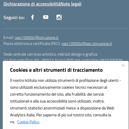
Dichiarazione di accessibilità
Note legali
Seguici su:
Email:
nais10900c@istruzione.it
Posta elettronica certificata (PEC):
nais10900c@pec.istruzione.it
Sede centrale con liceo artistico, indirizzi design e grafica:
via Armando Diaz, 59 - 80011 Acerra (NA), tel. centralino: 0815205935
Sede succursale con liceo scienze umane:
Cookies e altri strumenti di tracciamento
via T. Campanella, 80011 Acerra (NA), tel/fax: 0818850905
Sede succursale con liceo musicale:
Il nostro Istituto non utilizza strumenti di profilazione degli utenti -
via S. Pellico, 80011 Acerra (NA), tel: 08119660921
sono utilizzati esclusivamente cookies tecnici necessari al
Email: nais10900c@istruzione.it | PEC: nais10900c@pec.istruzione.it |
corretto funzionamento del sito, alla fruibilità dei servizi
Nome Ufficio PA: Uff_eFatturaPA | Codice Univoco ufficio: UFOYYV |
istituzionali e alla sua accessibilità sono utilizzati, inoltre,
C.Fisc: 93056740637
strumenti statistici anonimizzati messi a disposizione da Web
Analytics Italia. Per saperne di più sul nostro sito, consulta la
Hosting & Powered by 3D Solution S.r.l.
ns.
Cookie Policy.
Concept & Design by Designers Italia