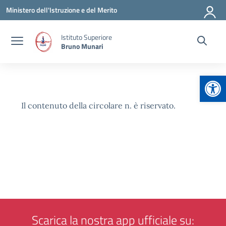
Vai ai contenuti
Vai al menu di navigazione
Vai al footer
Ministero dell'Istruzione e del Merito
Istituto Superiore
Bruno Munari
Apr
Il contenuto della circolare n. è riservato.
Scarica la nostra app ufficiale su: