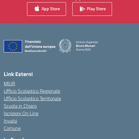
App Store
Play Store
Istituto Superiore
Bruno Munari
Acerra (NA)
— Visita la pagina iniziale della scuola
Link Esterni
MIUR
Ufficio Scolastico Regionale
Ufficio Scolastico Territoriale
Scuola in Chiaro
Iscrizioni On Line
Invalsi
Comune