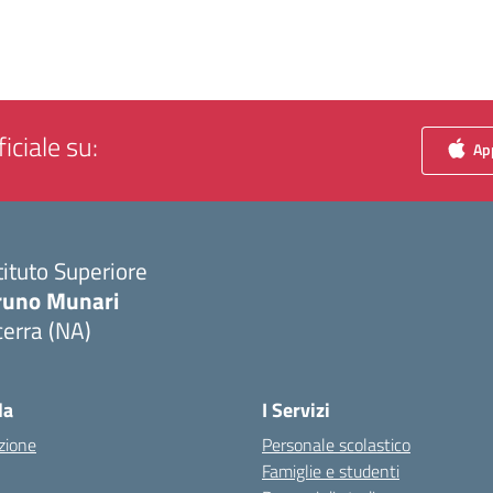
iciale su:
App
tituto Superiore
runo Munari
erra (NA)
Visita la pagina iniziale della scuola
la
I Servizi
zione
Personale scolastico
Famiglie e studenti