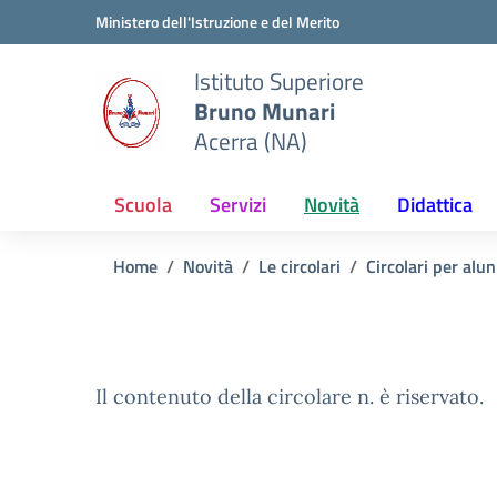
Vai ai contenuti
Vai al menu di navigazione
Vai al footer
Ministero dell'Istruzione e del Merito
Istituto Superiore
Bruno Munari
Acerra (NA)
Scuola
Servizi
Novità
Didattica
Home
Novità
Le circolari
Circolari per alun
Il contenuto della circolare n. è riservato.