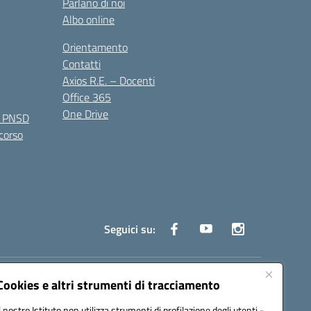
Parlano di noi
Albo online
Orientamento
Contatti
Axios R.E. – Docenti
Office 365
One Drive
e PNSD
 corso
Seguici su:
truzione.it
Cookies e altri strumenti di tracciamento
Il nostro Istituto non utilizza strumenti di profilazione degli utenti -