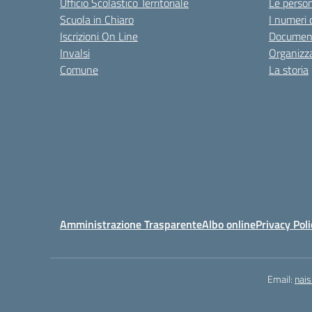
Ufficio Scolastico Territoriale
Le perso
Scuola in Chiaro
I numeri 
Iscrizioni On Line
Documen
Invalsi
Organizz
Comune
La storia
Amministrazione Trasparente
Albo online
Privacy Poli
Email:
nai