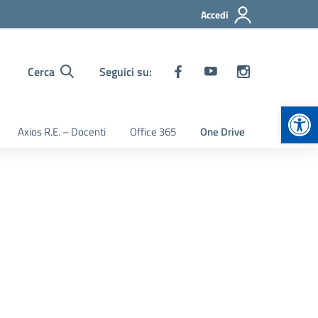
Accedi
Cerca
Seguici su:
Apr
Axios R.E. – Docenti
Office 365
One Drive