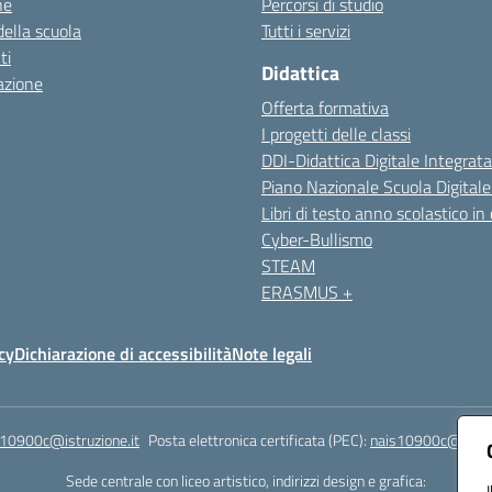
ne
Percorsi di studio
della scuola
Tutti i servizi
ti
Didattica
azione
Offerta formativa
I progetti delle classi
DDI-Didattica Digitale Integrata
Piano Nazionale Scuola Digital
Libri di testo anno scolastico in
Cyber-Bullismo
STEAM
ERASMUS +
cy
Dichiarazione di accessibilità
Note legali
s10900c@istruzione.it
Posta elettronica certificata (PEC):
nais10900c@pec.is
Sede centrale con liceo artistico, indirizzi design e grafica: