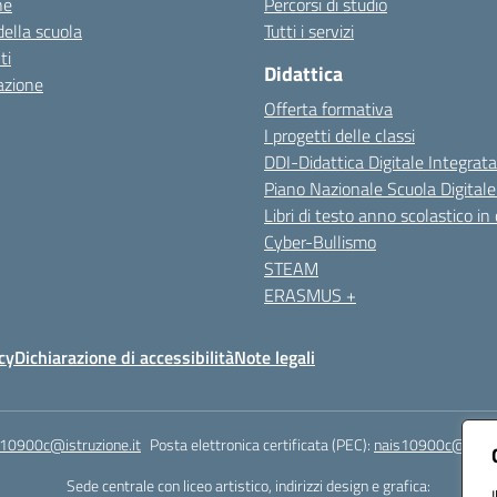
ne
Percorsi di studio
della scuola
Tutti i servizi
ti
Didattica
azione
Offerta formativa
I progetti delle classi
DDI-Didattica Digitale Integrata
Piano Nazionale Scuola Digital
Libri di testo anno scolastico in
Cyber-Bullismo
STEAM
ERASMUS +
cy
Dichiarazione di accessibilità
Note legali
s10900c@istruzione.it
Posta elettronica certificata (PEC):
nais10900c@pec.is
Sede centrale con liceo artistico, indirizzi design e grafica: