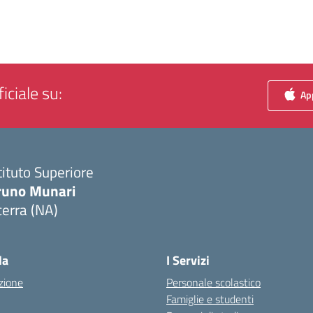
iciale su:
App
tituto Superiore
runo Munari
erra (NA)
Visita la pagina iniziale della scuola
la
I Servizi
zione
Personale scolastico
Famiglie e studenti