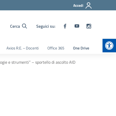
Accedi
Cerca
Seguici su:
Apr
Axios R.E. – Docenti
Office 365
One Drive
gie e strumenti” – sportello di ascolto AID