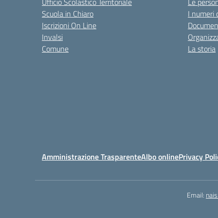
Ufficio Scolastico Territoriale
Le perso
Scuola in Chiaro
I numeri 
Iscrizioni On Line
Documen
Invalsi
Organizz
Comune
La storia
Amministrazione Trasparente
Albo online
Privacy Poli
Email:
nai