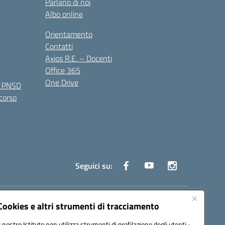
Parlano di noi
Albo online
Orientamento
Contatti
Axios R.E. – Docenti
Office 365
One Drive
e PNSD
 corso
Seguici su:
truzione.it
Cookies e altri strumenti di tracciamento
Il nostro Istituto non utilizza strumenti di profilazione degli utenti -