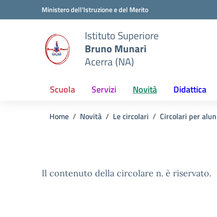
Vai ai contenuti
Vai al menu di navigazione
Vai al footer
Ministero dell'Istruzione e del Merito
Istituto Superiore
Bruno Munari
Acerra (NA)
Scuola
Servizi
Novità
Didattica
Home
Novità
Le circolari
Circolari per alun
Il contenuto della circolare n. è riservato.