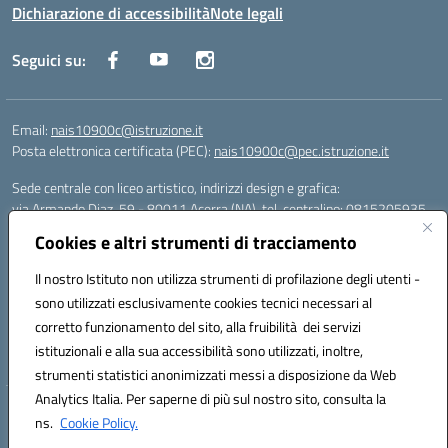
Dichiarazione di accessibilità
Note legali
Seguici su:
Email:
nais10900c@istruzione.it
Posta elettronica certificata (PEC):
nais10900c@pec.istruzione.it
Sede centrale con liceo artistico, indirizzi design e grafica:
via Armando Diaz, 59 - 80011 Acerra (NA), tel. centralino: 0815205935
Sede succursale con liceo scienze umane:
Cookies e altri strumenti di tracciamento
via T. Campanella, 80011 Acerra (NA), tel/fax: 0818850905
Sede succursale con liceo musicale:
Il nostro Istituto non utilizza strumenti di profilazione degli utenti -
via S. Pellico, 80011 Acerra (NA), tel: 08119660921
sono utilizzati esclusivamente cookies tecnici necessari al
Email: nais10900c@istruzione.it | PEC: nais10900c@pec.istruzione.it |
corretto funzionamento del sito, alla fruibilità dei servizi
Nome Ufficio PA: Uff_eFatturaPA | Codice Univoco ufficio: UFOYYV |
istituzionali e alla sua accessibilità sono utilizzati, inoltre,
C.Fisc: 93056740637
strumenti statistici anonimizzati messi a disposizione da Web
Analytics Italia. Per saperne di più sul nostro sito, consulta la
Hosting & Powered by 3D Solution S.r.l.
ns.
Cookie Policy.
Concept & Design by Designers Italia