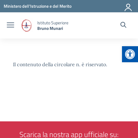
Vai ai contenuti
Vai al menu di navigazione
Vai al footer
Ministero dell'Istruzione e del Merito
Istituto Superiore
Bruno Munari
Apr
Il contenuto della circolare n. è riservato.
Scarica la nostra app ufficiale su: