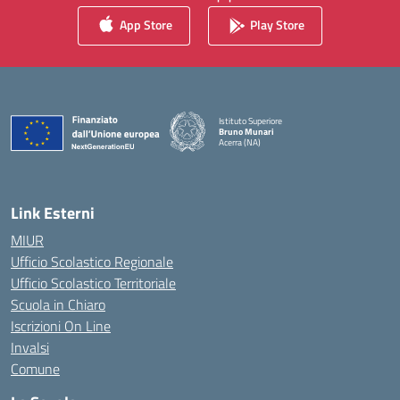
App Store
Play Store
Istituto Superiore
Bruno Munari
Acerra (NA)
— Visita la pagina iniziale della scuola
Link Esterni
MIUR
Ufficio Scolastico Regionale
Ufficio Scolastico Territoriale
Scuola in Chiaro
Iscrizioni On Line
Invalsi
Comune