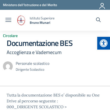
Vai ai contenuti
Vai al menu di navigazione
Vai al footer
Ministero dell'Istruzione e del Merito
Istituto Superiore
Bruno Munari
Circolare
Apr
Documentazione BES
Accoglienza e Vademecum
Personale scolastico
Dirigente Scolastico
Tutta la documentazione BES e’ disponibile su One
Drive al percorso seguente :
000_DIRIGENTE SCOLASTICO >