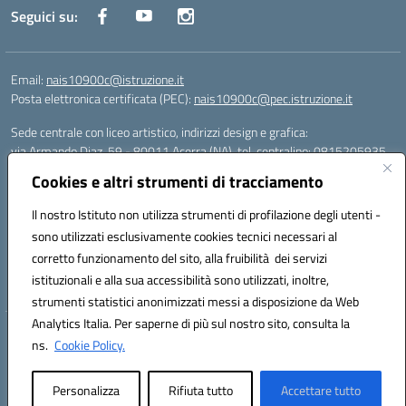
Seguici su:
Email:
nais10900c@istruzione.it
Posta elettronica certificata (PEC):
nais10900c@pec.istruzione.it
Sede centrale con liceo artistico, indirizzi design e grafica:
via Armando Diaz, 59 - 80011 Acerra (NA), tel. centralino: 0815205935
Sede succursale con liceo scienze umane:
Cookies e altri strumenti di tracciamento
via T. Campanella, 80011 Acerra (NA), tel/fax: 0818850905
Sede succursale con liceo musicale:
Il nostro Istituto non utilizza strumenti di profilazione degli utenti -
via S. Pellico, 80011 Acerra (NA), tel: 08119660921
sono utilizzati esclusivamente cookies tecnici necessari al
Email: nais10900c@istruzione.it | PEC: nais10900c@pec.istruzione.it |
corretto funzionamento del sito, alla fruibilità dei servizi
Nome Ufficio PA: Uff_eFatturaPA | Codice Univoco ufficio: UFOYYV |
istituzionali e alla sua accessibilità sono utilizzati, inoltre,
C.Fisc: 93056740637
strumenti statistici anonimizzati messi a disposizione da Web
Analytics Italia. Per saperne di più sul nostro sito, consulta la
Hosting & Powered by 3D Solution S.r.l.
ns.
Cookie Policy.
Concept & Design by Designers Italia
Personalizza
Rifiuta tutto
Accettare tutto