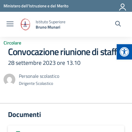
Vai ai contenuti
Vai al menu di navigazione
Vai al footer
Ministero dell'Istruzione e del Merito
Istituto Superiore
Bruno Munari
Circolare
Apr
Convocazione riunione di staff
28 settembre 2023 ore 13.10
Personale scolastico
Dirigente Scolastico
Documenti