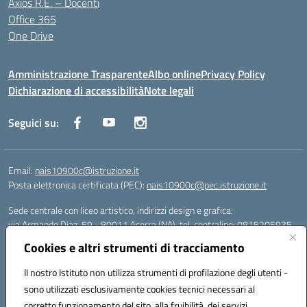
Axios R.E. – Docenti
Office 365
One Drive
Amministrazione Trasparente
Albo online
Privacy Policy
Dichiarazione di accessibilità
Note legali
Seguici su:
Email:
nais10900c@istruzione.it
Posta elettronica certificata (PEC):
nais10900c@pec.istruzione.it
Sede centrale con liceo artistico, indirizzi design e grafica:
via Armando Diaz, 59 - 80011 Acerra (NA), tel. centralino: 0815205935
Sede succursale con liceo scienze umane:
Cookies e altri strumenti di tracciamento
via T. Campanella, 80011 Acerra (NA), tel/fax: 0818850905
Sede succursale con liceo musicale:
Il nostro Istituto non utilizza strumenti di profilazione degli utenti -
via S. Pellico, 80011 Acerra (NA), tel: 08119660921
sono utilizzati esclusivamente cookies tecnici necessari al
Email: nais10900c@istruzione.it | PEC: nais10900c@pec.istruzione.it |
corretto funzionamento del sito, alla fruibilità dei servizi