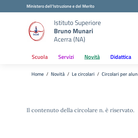
Vai ai contenuti
Vai al menu di navigazione
Vai al footer
Ministero dell'Istruzione e del Merito
Istituto Superiore
Bruno Munari
Acerra (NA)
Scuola
Servizi
Novità
Didattica
Home
Novità
Le circolari
Circolari per alun
Il contenuto della circolare n. è riservato.