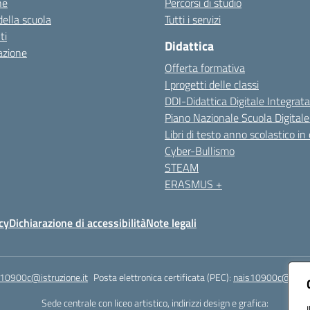
ne
Percorsi di studio
della scuola
Tutti i servizi
ti
Didattica
azione
Offerta formativa
I progetti delle classi
DDI-Didattica Digitale Integrata
Piano Nazionale Scuola Digital
Libri di testo anno scolastico in
Cyber-Bullismo
STEAM
ERASMUS +
cy
Dichiarazione di accessibilità
Note legali
s10900c@istruzione.it
Posta elettronica certificata (PEC):
nais10900c@pec.is
Sede centrale con liceo artistico, indirizzi design e grafica: