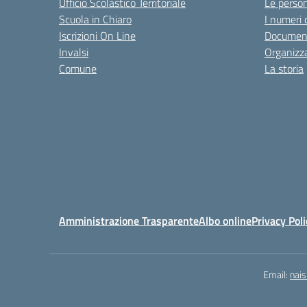
Ufficio Scolastico Territoriale
Le perso
Scuola in Chiaro
I numeri 
Iscrizioni On Line
Documen
Invalsi
Organizz
Comune
La storia
Amministrazione Trasparente
Albo online
Privacy Poli
Email:
nai