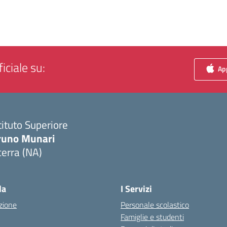
iciale su:
App
tituto Superiore
runo Munari
erra (NA)
Visita la pagina iniziale della scuola
la
I Servizi
zione
Personale scolastico
Famiglie e studenti