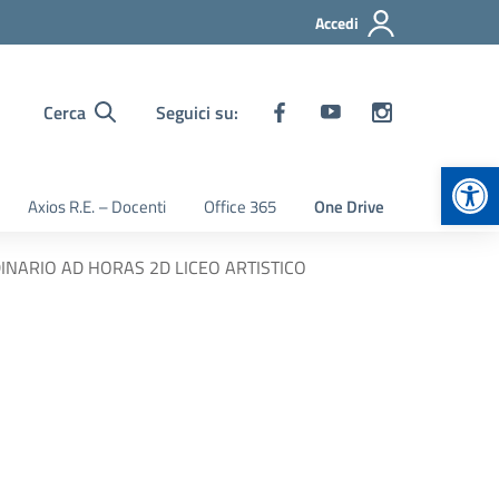
Accedi
Cerca
Seguici su:
Apr
Axios R.E. – Docenti
Office 365
One Drive
NARIO AD HORAS 2D LICEO ARTISTICO