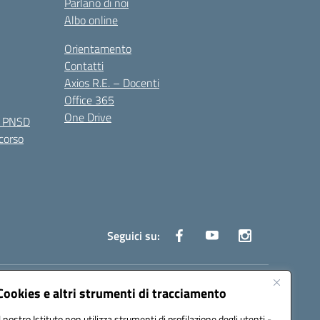
Parlano di noi
Albo online
Orientamento
Contatti
Axios R.E. – Docenti
Office 365
One Drive
e PNSD
 corso
Seguici su:
truzione.it
Cookies e altri strumenti di tracciamento
Il nostro Istituto non utilizza strumenti di profilazione degli utenti -