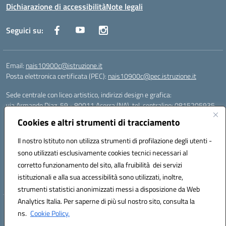
Dichiarazione di accessibilità
Note legali
Seguici su:
Email:
nais10900c@istruzione.it
Posta elettronica certificata (PEC):
nais10900c@pec.istruzione.it
Sede centrale con liceo artistico, indirizzi design e grafica:
via Armando Diaz, 59 - 80011 Acerra (NA), tel. centralino: 0815205935
Sede succursale con liceo scienze umane:
Cookies e altri strumenti di tracciamento
via T. Campanella, 80011 Acerra (NA), tel/fax: 0818850905
Sede succursale con liceo musicale:
Il nostro Istituto non utilizza strumenti di profilazione degli utenti -
via S. Pellico, 80011 Acerra (NA), tel: 08119660921
sono utilizzati esclusivamente cookies tecnici necessari al
Email: nais10900c@istruzione.it | PEC: nais10900c@pec.istruzione.it |
corretto funzionamento del sito, alla fruibilità dei servizi
Nome Ufficio PA: Uff_eFatturaPA | Codice Univoco ufficio: UFOYYV |
istituzionali e alla sua accessibilità sono utilizzati, inoltre,
C.Fisc: 93056740637
strumenti statistici anonimizzati messi a disposizione da Web
Analytics Italia. Per saperne di più sul nostro sito, consulta la
Hosting & Powered by 3D Solution S.r.l.
ns.
Cookie Policy.
Concept & Design by Designers Italia