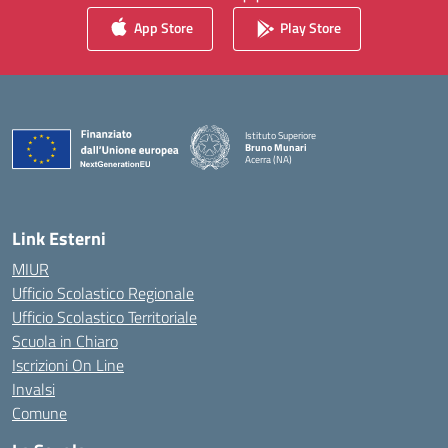
App Store
Play Store
Istituto Superiore
Bruno Munari
Acerra (NA)
— Visita la pagina iniziale della scuola
Link Esterni
MIUR
Ufficio Scolastico Regionale
Ufficio Scolastico Territoriale
Scuola in Chiaro
Iscrizioni On Line
Invalsi
Comune