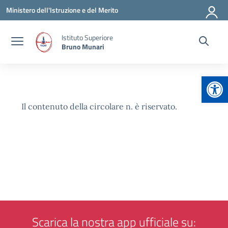
Vai ai contenuti
Vai al menu di navigazione
Vai al footer
Ministero dell'Istruzione e del Merito
Istituto Superiore
Bruno Munari
Apr
Il contenuto della circolare n. è riservato.
Scarica la nostra app ufficiale su: