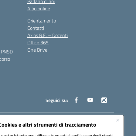
Parlano di noi
Albo online
Orientamento
Contatti
Axios R.E. – Docenti
Office 365
One Drive
e PNSD
 corso
Seguici su:
truzione.it
Cookies e altri strumenti di tracciamento
Il nostro Istituto non utilizza strumenti di profilazione degli utenti -