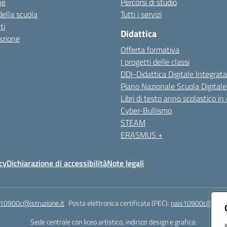
ne
Percorsi di studio
della scuola
Tutti i servizi
ti
Didattica
azione
Offerta formativa
I progetti delle classi
DDI-Didattica Digitale Integrata
Piano Nazionale Scuola Digital
Libri di testo anno scolastico in
Cyber-Bullismo
STEAM
ERASMUS +
cy
Dichiarazione di accessibilità
Note legali
s10900c@istruzione.it
Posta elettronica certificata (PEC):
nais10900c@pec.is
Sede centrale con liceo artistico, indirizzi design e grafica: