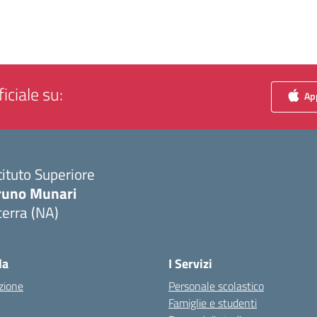
iciale su:
App
tituto Superiore
runo Munari
erra (NA)
Visita la pagina iniziale della scuola
la
I Servizi
zione
Personale scolastico
Famiglie e studenti