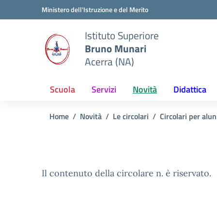
Vai ai contenuti
Vai al menu di navigazione
Vai al footer
Ministero dell'Istruzione e del Merito
Istituto Superiore
Bruno Munari
Acerra (NA)
Scuola
Servizi
Novità
Didattica
Home
Novità
Le circolari
Circolari per alun
Il contenuto della circolare n. è riservato.