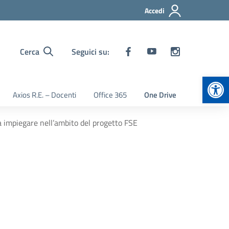
Accedi
Cerca
Seguici su:
Apr
Axios R.E. – Docenti
Office 365
One Drive
a impiegare nell’ambito del progetto FSE