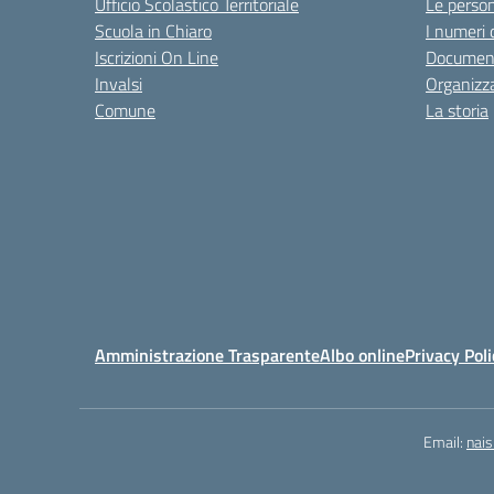
Ufficio Scolastico Territoriale
Le perso
Scuola in Chiaro
I numeri 
Iscrizioni On Line
Documen
Invalsi
Organizz
Comune
La storia
Amministrazione Trasparente
Albo online
Privacy Poli
Email:
nai