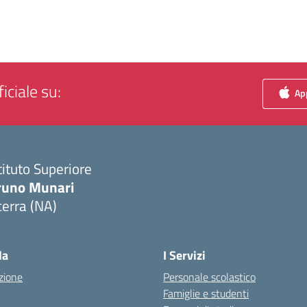
iciale su:
App
tituto Superiore
runo Munari
erra (NA)
Visita la pagina iniziale della scuola
la
I Servizi
zione
Personale scolastico
Famiglie e studenti