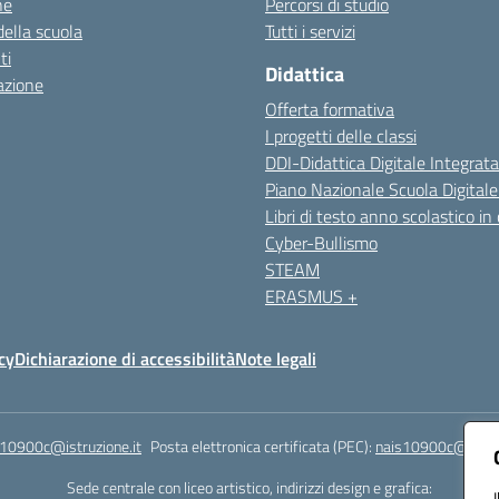
ne
Percorsi di studio
della scuola
Tutti i servizi
ti
Didattica
azione
Offerta formativa
I progetti delle classi
DDI-Didattica Digitale Integrata
Piano Nazionale Scuola Digital
Libri di testo anno scolastico in
Cyber-Bullismo
STEAM
ERASMUS +
cy
Dichiarazione di accessibilità
Note legali
s10900c@istruzione.it
Posta elettronica certificata (PEC):
nais10900c@pec.is
Sede centrale con liceo artistico, indirizzi design e grafica: