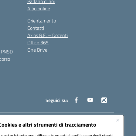
Parlano di noi
Albo online
Orientamento
Contatti
Axios R.E. – Docenti
Office 365
One Drive
e PNSD
 corso
Seguici su:
truzione.it
Cookies e altri strumenti di tracciamento
Il nostro Istituto non utilizza strumenti di profilazione degli utenti -