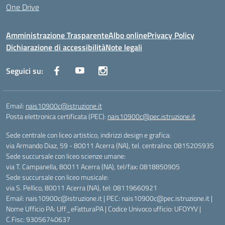
One Drive
Amministrazione Trasparente
Albo online
Privacy Policy
Dichiarazione di accessibilità
Note legali
Seguici su:
Email:
nais10900c@istruzione.it
Posta elettronica certificata (PEC):
nais10900c@pec.istruzione.it
Sede centrale con liceo artistico, indirizzi design e grafica:
via Armando Diaz, 59 - 80011 Acerra (NA), tel. centralino: 0815205935
Sede succursale con liceo scienze umane:
via T. Campanella, 80011 Acerra (NA), tel/fax: 0818850905
Sede succursale con liceo musicale:
via S. Pellico, 80011 Acerra (NA), tel: 08119660921
Email: nais10900c@istruzione.it | PEC: nais10900c@pec.istruzione.it |
Nome Ufficio PA: Uff_eFatturaPA | Codice Univoco ufficio: UFOYYV |
C.Fisc: 93056740637