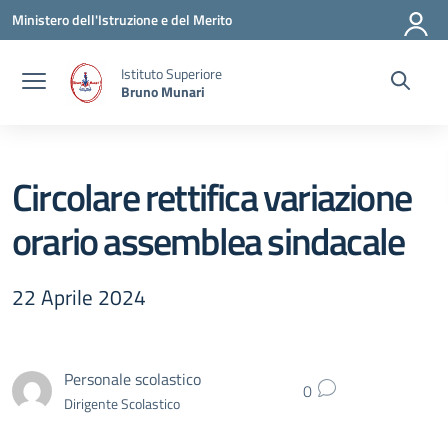
Vai ai contenuti
Vai al menu di navigazione
Vai al footer
Ministero dell'Istruzione e del Merito
Istituto Superiore
Bruno Munari
Circolare rettifica variazione
orario assemblea sindacale
22 Aprile 2024
Personale scolastico
0
Dirigente Scolastico