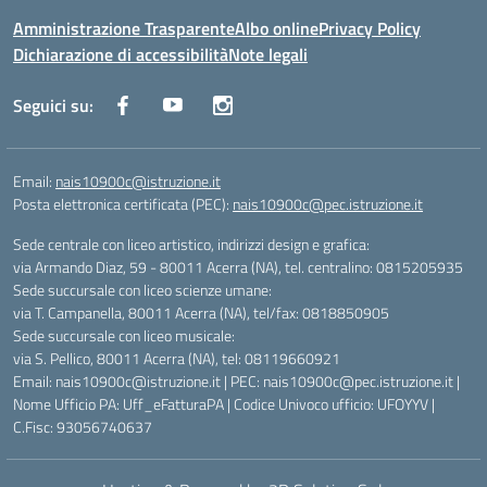
Amministrazione Trasparente
Albo online
Privacy Policy
Dichiarazione di accessibilità
Note legali
Seguici su:
Email:
nais10900c@istruzione.it
Posta elettronica certificata (PEC):
nais10900c@pec.istruzione.it
Sede centrale con liceo artistico, indirizzi design e grafica:
via Armando Diaz, 59 - 80011 Acerra (NA), tel. centralino: 0815205935
Sede succursale con liceo scienze umane:
via T. Campanella, 80011 Acerra (NA), tel/fax: 0818850905
Sede succursale con liceo musicale:
via S. Pellico, 80011 Acerra (NA), tel: 08119660921
Email: nais10900c@istruzione.it | PEC: nais10900c@pec.istruzione.it |
Nome Ufficio PA: Uff_eFatturaPA | Codice Univoco ufficio: UFOYYV |
C.Fisc: 93056740637