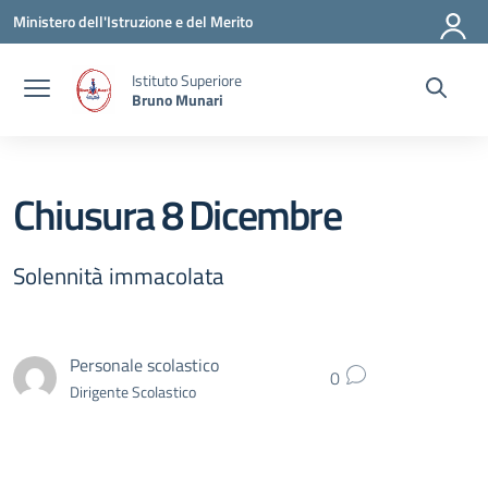
Vai ai contenuti
Vai al menu di navigazione
Vai al footer
Ministero dell'Istruzione e del Merito
Istituto Superiore
Bruno Munari
Chiusura 8 Dicembre
Solennità immacolata
Personale scolastico
0
Dirigente Scolastico