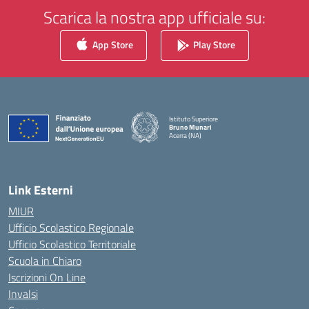
Scarica la nostra app ufficiale su:
App Store
Play Store
Istituto Superiore
Bruno Munari
Acerra (NA)
— Visita la pagina iniziale della scuola
Link Esterni
MIUR
Ufficio Scolastico Regionale
Ufficio Scolastico Territoriale
Scuola in Chiaro
Iscrizioni On Line
Invalsi