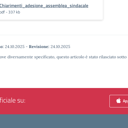
Chiarimenti_adesione_assemblea_sindacale
pdf - 337 kb
o:
24.10.2025
-
Revisione:
24.10.2025
ove diversamente specificato, questo articolo è stato rilasciato sott
iciale su:
App