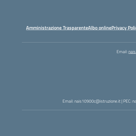
Amministrazione Trasparente
Albo online
Privacy Poli
Email:
nai
Email: nais10900c@istruzione.it | PEC: n