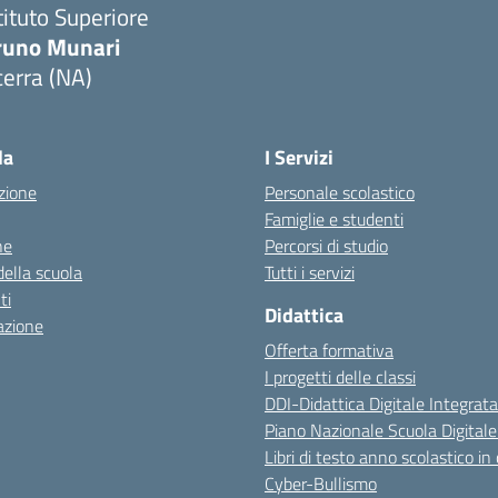
tituto Superiore
runo Munari
erra (NA)
Visita la pagina iniziale della scuola
la
I Servizi
zione
Personale scolastico
Famiglie e studenti
ne
Percorsi di studio
della scuola
Tutti i servizi
ti
Didattica
azione
Offerta formativa
I progetti delle classi
DDI-Didattica Digitale Integrata
Piano Nazionale Scuola Digital
Libri di testo anno scolastico in
Cyber-Bullismo