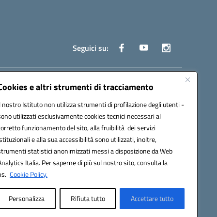
Seguici su:
truzione.it
Cookies e altri strumenti di tracciamento
Il nostro Istituto non utilizza strumenti di profilazione degli utenti -
sono utilizzati esclusivamente cookies tecnici necessari al
corretto funzionamento del sito, alla fruibilità dei servizi
istituzionali e alla sua accessibilità sono utilizzati, inoltre,
strumenti statistici anonimizzati messi a disposizione da Web
oco ufficio: UFOYYV | C.Fisc: 93056740637
Analytics Italia. Per saperne di più sul nostro sito, consulta la
ns.
Cookie Policy.
Personalizza
Rifiuta tutto
Accettare tutto