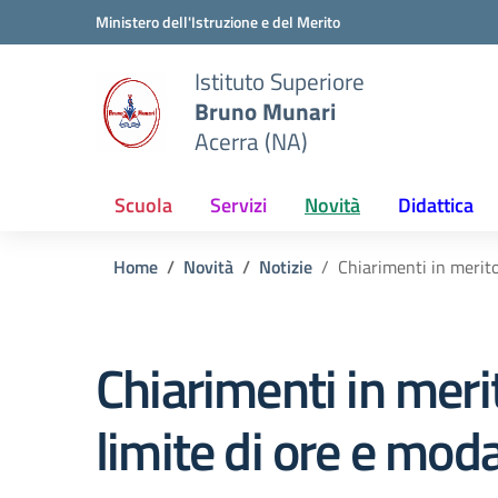
Vai ai contenuti
Vai al menu di navigazione
Vai al footer
Ministero dell'Istruzione e del Merito
Istituto Superiore
Bruno Munari
Acerra (NA)
Scuola
Servizi
Novità
Didattica
Home
Novità
Notizie
Chiarimenti in merito
Chiarimenti in meri
limite di ore e moda