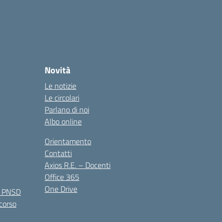
Novità
Le notizie
Le circolari
Parlano di noi
Albo online
Orientamento
Contatti
Axios R.E. – Docenti
Office 365
One Drive
e PNSD
 corso