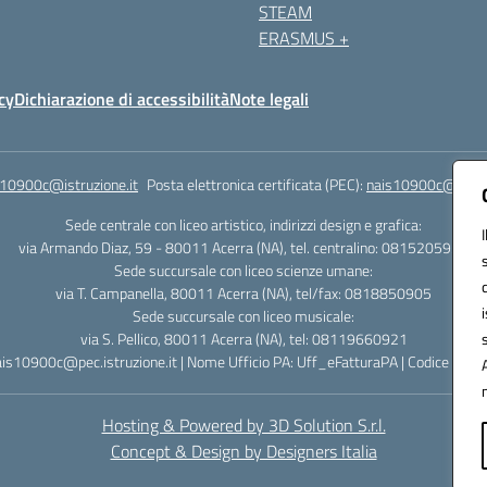
STEAM
ERASMUS +
cy
Dichiarazione di accessibilità
Note legali
s10900c@istruzione.it
Posta elettronica certificata (PEC):
nais10900c@pec.is
Sede centrale con liceo artistico, indirizzi design e grafica:
via Armando Diaz, 59 - 80011 Acerra (NA), tel. centralino: 0815205935
Sede succursale con liceo scienze umane:
via T. Campanella, 80011 Acerra (NA), tel/fax: 0818850905
Sede succursale con liceo musicale:
via S. Pellico, 80011 Acerra (NA), tel: 08119660921
ais10900c@pec.istruzione.it | Nome Ufficio PA: Uff_eFatturaPA | Codice Univ
Hosting & Powered by 3D Solution S.r.l.
Concept & Design by Designers Italia