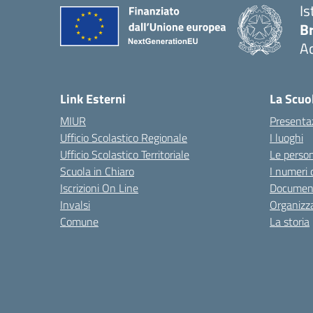
Is
B
Ac
— 
Link Esterni
La Scuo
MIUR
Presenta
Ufficio Scolastico Regionale
I luoghi
Ufficio Scolastico Territoriale
Le perso
Scuola in Chiaro
I numeri 
Iscrizioni On Line
Documen
Invalsi
Organizz
Comune
La storia