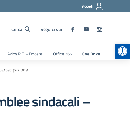
Accedi
Cerca
Seguici su:
Apr
Axios R.E. – Docenti
Office 365
One Drive
 partecipazione
mblee sindacali –