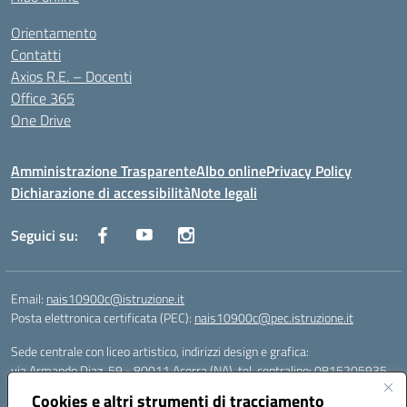
Orientamento
Contatti
Axios R.E. – Docenti
Office 365
One Drive
Amministrazione Trasparente
Albo online
Privacy Policy
Dichiarazione di accessibilità
Note legali
Seguici su:
Email:
nais10900c@istruzione.it
Posta elettronica certificata (PEC):
nais10900c@pec.istruzione.it
Sede centrale con liceo artistico, indirizzi design e grafica:
via Armando Diaz, 59 - 80011 Acerra (NA), tel. centralino: 0815205935
Sede succursale con liceo scienze umane:
Cookies e altri strumenti di tracciamento