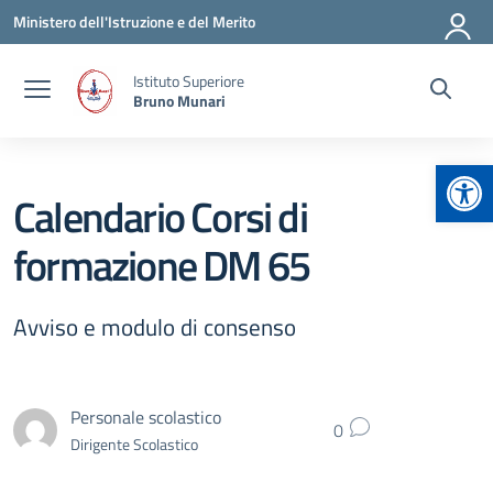
Vai ai contenuti
Vai al menu di navigazione
Vai al footer
Ministero dell'Istruzione e del Merito
Istituto Superiore
Bruno Munari
Apr
Calendario Corsi di
formazione DM 65
Avviso e modulo di consenso
Personale scolastico
0
Dirigente Scolastico