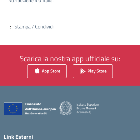
Attribuzione 4.0 Italia.
Stampa / Condividi
Scarica la nostra app ufficiale su:
App Store
Play Store
Istituto Superiore
Bruno Munari
Acerra (NA)
— Visita la pagina iniziale della scuola
Link Esterni