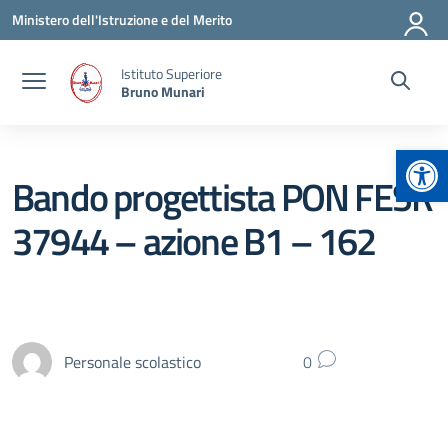
Vai ai contenuti
Vai al menu di navigazione
Vai al footer
Ministero dell'Istruzione e del Merito
Istituto Superiore
Bruno Munari
Apr
Bando progettista PON FESR
37944 – azione B1 – 162
Personale scolastico
0