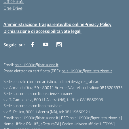
Office 365
One Drive
Amministrazione Trasparente
Albo online
Privacy Policy
Dichiarazione di accessibilità
Note legali
Seguici su:
Email:
nais10900c@istruzione.it
Posta elettronica certificata (PEC):
nais10900c@pec.istruzione.it
Sede centrale con liceo artistico, indirizzi design e grafica:
via Armando Diaz, 59 - 80011 Acerra (NA), tel. centralino: 0815205935
Sede succursale con liceo scienze umane:
via T. Campanella, 80011 Acerra (NA), tel/fax: 0818850905
Sede succursale con liceo musicale:
via S. Pellico, 80011 Acerra (NA), tel: 08119660921
Email: nais10900c@istruzione.it | PEC: nais10900c@pec.istruzione.it |
Nome Ufficio PA: Uff_eFatturaPA | Codice Univoco ufficio: UFOYYV |