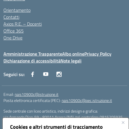
Orientamento
Contatti
Axios R.E. – Docenti
Office 365
One Drive
Amministrazione Trasparente
Albo online
Privacy Policy
Dichiarazione di accessibilità
Note legali
Seguici su:
Email:
nais10900c@istruzione.it
Posta elettronica certificata (PEC):
nais10900c@pec.istruzione.it
Sede centrale con liceo artistico, indirizzi design e grafica:
via Armando Diaz, 59 - 80011 Acerra (NA), tel. centralino: 0815205935
Sede succursale con liceo scienze umane:
Cookies e altri strumenti di tracciamento