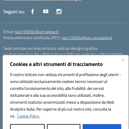
Seguici su:
Email:
nais10900c@istruzione.it
Posta elettronica certificata (PEC):
nais10900c@pec.istruzione.it
Sede centrale con liceo artistico, indirizzi design e grafica:
via Armando Diaz, 59 - 80011 Acerra (NA), tel. centralino: 0815205935
Sede succursale con liceo scienze umane:
Cookies e altri strumenti di tracciamento
via T. Campanella, 80011 Acerra (NA), tel/fax: 0818850905
Sede succursale con liceo musicale:
Il nostro Istituto non utilizza strumenti di profilazione degli utenti -
via S. Pellico, 80011 Acerra (NA), tel: 08119660921
sono utilizzati esclusivamente cookies tecnici necessari al
Email: nais10900c@istruzione.it | PEC: nais10900c@pec.istruzione.it |
corretto funzionamento del sito, alla fruibilità dei servizi
Nome Ufficio PA: Uff_eFatturaPA | Codice Univoco ufficio: UFOYYV |
istituzionali e alla sua accessibilità sono utilizzati, inoltre,
C.Fisc: 93056740637
strumenti statistici anonimizzati messi a disposizione da Web
Analytics Italia. Per saperne di più sul nostro sito, consulta la
Hosting & Powered by 3D Solution S.r.l.
ns.
Cookie Policy.
Concept & Design by Designers Italia