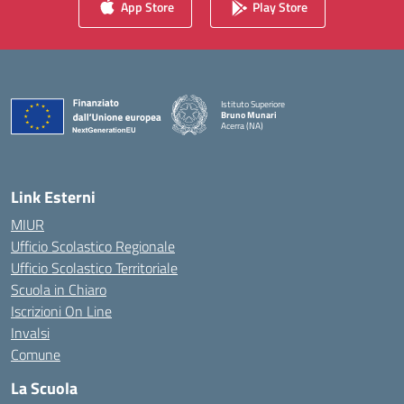
App Store
Play Store
Istituto Superiore
Bruno Munari
Acerra (NA)
— Visita la pagina iniziale della scuola
Link Esterni
MIUR
Ufficio Scolastico Regionale
Ufficio Scolastico Territoriale
Scuola in Chiaro
Iscrizioni On Line
Invalsi
Comune
La Scuola