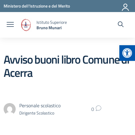
Vai ai contenuti
Vai al menu di navigazione
Vai al footer
Ministero dell'Istruzione e del Merito
Istituto Superiore
Bruno Munari
Apr
Avviso buoni libro Comune di
Acerra
Personale scolastico
0
Dirigente Scolastico