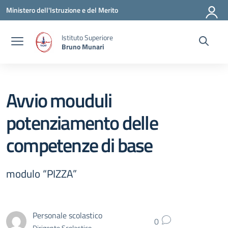
Vai ai contenuti
Vai al menu di navigazione
Vai al footer
Ministero dell'Istruzione e del Merito
Istituto Superiore
Bruno Munari
Avvio mouduli
potenziamento delle
competenze di base
modulo “PIZZA”
Personale scolastico
0
Dirigente Scolastico