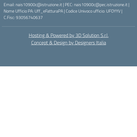
Email: nais10900c@istruzione.it | PEC: nais10900c@pec.istruzione.it |
Nome Ufficio PA: Uff_eFatturaPA | Codice Univoco ufficio: UFOYYV |
C.Fisc: 93056740637
Hosting & Powered by 3D Solution S.r.l.
Concept & Design by Designers Italia