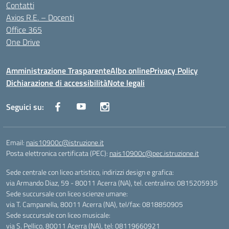
Contatti
Axios R.E. – Docenti
Office 365
One Drive
Amministrazione Trasparente
Albo online
Privacy Policy
Dichiarazione di accessibilità
Note legali
Seguici su:
Email:
nais10900c@istruzione.it
Posta elettronica certificata (PEC):
nais10900c@pec.istruzione.it
Sede centrale con liceo artistico, indirizzi design e grafica:
via Armando Diaz, 59 - 80011 Acerra (NA), tel. centralino: 0815205935
Sede succursale con liceo scienze umane:
via T. Campanella, 80011 Acerra (NA), tel/fax: 0818850905
Sede succursale con liceo musicale:
via S. Pellico, 80011 Acerra (NA), tel: 08119660921