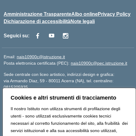
Amministrazione Trasparente
Albo online
Privacy Policy
Dichiarazione di accessibilità
Note legali
Seguici su:
Email:
nais10900c@istruzione.it
Posta elettronica certificata (PEC):
nais10900c@pec.istruzione.it
Sede centrale con liceo artistico, indirizzi design e grafica:
via Armando Diaz, 59 - 80011 Acerra (NA), tel. centralino:
0815205935
Sede succursale con liceo scienze umane:
Cookies e altri strumenti di tracciamento
via T. Campanella, 80011 Acerra (NA), tel/fax: 0818850905
Sede succursale con liceo musicale:
Il nostro Istituto non utilizza strumenti di profilazione degli
via S. Pellico, 80011 Acerra (NA), tel: 08119660921
utenti - sono utilizzati esclusivamente cookies tecnici
Email: nais10900c@istruzione.it | PEC:
necessari al corretto funzionamento del sito, alla fruibilità dei
nais10900c@pec.istruzione.it | Nome Ufficio PA: Uff_eFatturaPA |
servizi istituzionali e alla sua accessibilità sono utilizzati,
Codice Univoco ufficio: UFOYYV | C.Fisc: 93056740637