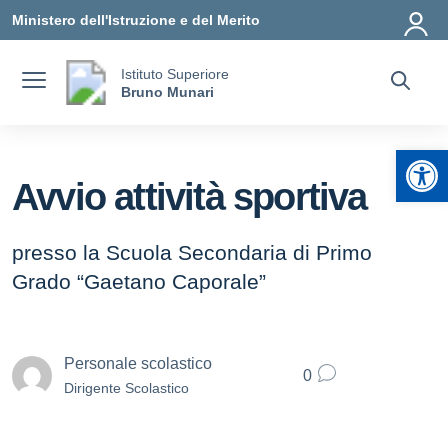
Vai ai contenuti
Vai al menu di navigazione
Vai al footer
Ministero dell'Istruzione e del Merito
Istituto Superiore
Bruno Munari
Apr
Avvio attività sportiva
presso la Scuola Secondaria di Primo
Grado “Gaetano Caporale”
Personale scolastico
0
Dirigente Scolastico