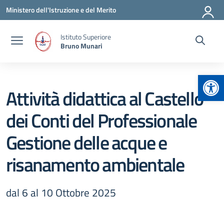
Vai ai contenuti
Vai al menu di navigazione
Vai al footer
Ministero dell'Istruzione e del Merito
Istituto Superiore
Bruno Munari
Apr
Attività didattica al Castello
dei Conti del Professionale
Gestione delle acque e
risanamento ambientale
dal 6 al 10 Ottobre 2025