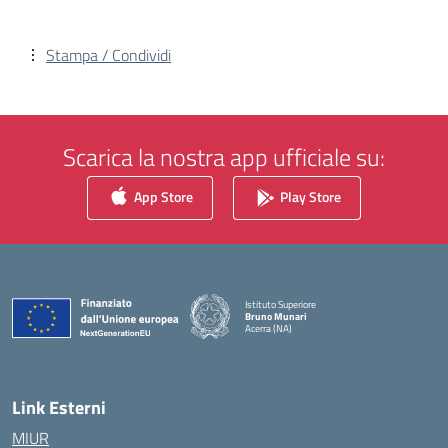
Stampa / Condividi
Scarica la nostra app ufficiale su:
App Store
Play Store
Istituto Superiore
Bruno Munari
Acerra (NA)
— Visita la pagina iniziale della scuola
Link Esterni
MIUR