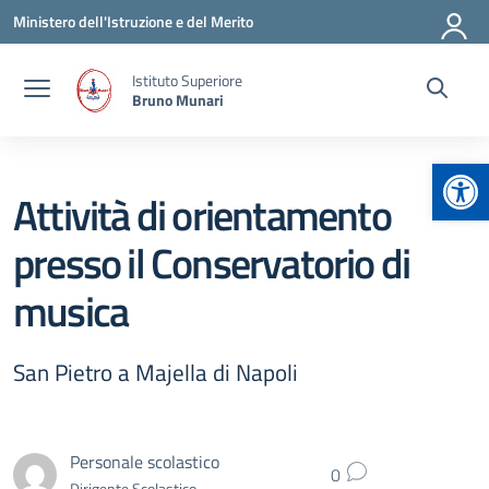
Vai ai contenuti
Vai al menu di navigazione
Vai al footer
Ministero dell'Istruzione e del Merito
Istituto Superiore
Bruno Munari
Apr
Attività di orientamento
presso il Conservatorio di
musica
San Pietro a Majella di Napoli
Personale scolastico
0
Dirigente Scolastico