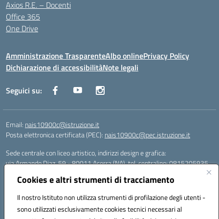
Axios R.E. – Docenti
Office 365
One Drive
Amministrazione Trasparente
Albo online
Privacy Policy
Dichiarazione di accessibilità
Note legali
Seguici su:
Email:
nais10900c@istruzione.it
Posta elettronica certificata (PEC):
nais10900c@pec.istruzione.it
Sede centrale con liceo artistico, indirizzi design e grafica:
via Armando Diaz, 59 - 80011 Acerra (NA), tel. centralino: 0815205935
Sede succursale con liceo scienze umane:
Cookies e altri strumenti di tracciamento
via T. Campanella, 80011 Acerra (NA), tel/fax: 0818850905
Sede succursale con liceo musicale:
Il nostro Istituto non utilizza strumenti di profilazione degli utenti -
via S. Pellico, 80011 Acerra (NA), tel: 08119660921
sono utilizzati esclusivamente cookies tecnici necessari al
Email: nais10900c@istruzione.it | PEC: nais10900c@pec.istruzione.it |