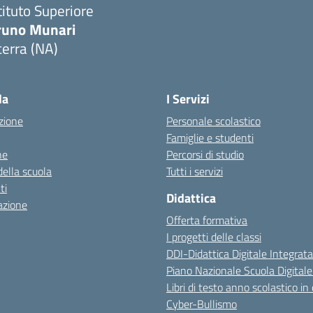
tituto Superiore
runo Munari
erra (NA)
Visita la pagina iniziale della scuola
la
I Servizi
zione
Personale scolastico
Famiglie e studenti
ne
Percorsi di studio
della scuola
Tutti i servizi
ti
Didattica
azione
Offerta formativa
I progetti delle classi
DDI-Didattica Digitale Integrata
Piano Nazionale Scuola Digital
Libri di testo anno scolastico in
Cyber-Bullismo