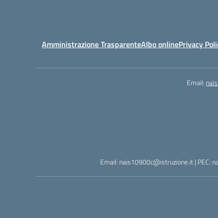
Amministrazione Trasparente
Albo online
Privacy Poli
Email:
nai
Email: nais10900c@istruzione.it | PEC: n