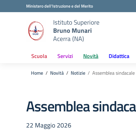
Vai ai contenuti
Vai al menu di navigazione
Vai al footer
Ministero dell'Istruzione e del Merito
Istituto Superiore
Bruno Munari
Acerra (NA)
Scuola
Servizi
Novità
Didattica
Home
Novità
Notizie
Assemblea sindacale
Assemblea sindaca
22 Maggio 2026