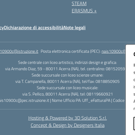
STEAM
ERASMUS +
cy
Dichiarazione di accessibilità
Note legali
s10900c@istruzione.it
Posta elettronica certificata (PEC):
nais10900c@pec.is
Sede centrale con liceo artistico, indirizzi design e grafica:
via Armando Diaz, 59 - 80011 Acerra (NA), tel. centralino: 0815205935
Sede succursale con liceo scienze umane:
via T. Campanella, 80011 Acerra (NA), tel/fax: 0818850905
Sede succursale con liceo musicale:
via S. Pellico, 80011 Acerra (NA), tel: 08119660921
ais10900c@pec.istruzione.it | Nome Ufficio PA: Uff_eFatturaPA | Codice Univ
Hosting & Powered by 3D Solution S.r.l.
Concept & Design by Designers Italia