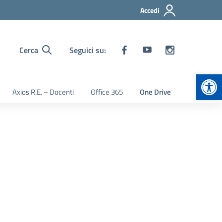
Accedi
Cerca
Seguici su:
Apr
Axios R.E. – Docenti
Office 365
One Drive