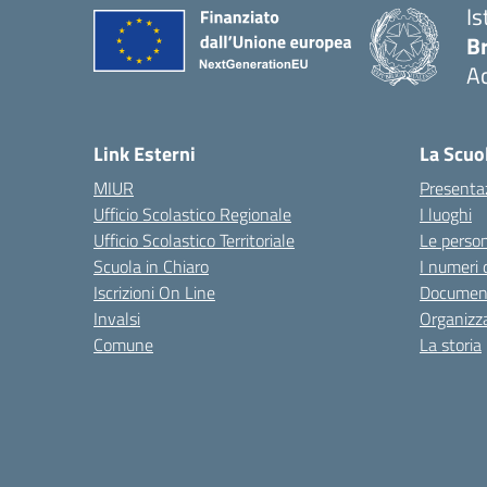
Is
B
Ac
— 
Link Esterni
La Scuo
MIUR
Presenta
Ufficio Scolastico Regionale
I luoghi
Ufficio Scolastico Territoriale
Le perso
Scuola in Chiaro
I numeri 
Iscrizioni On Line
Documen
Invalsi
Organizz
Comune
La storia