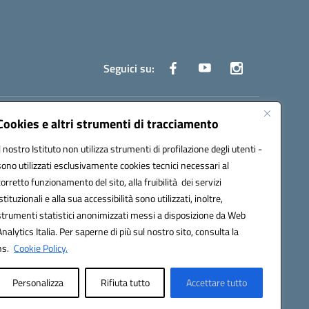
Seguici su:
truzione.it
Cookies e altri strumenti di tracciamento
Il nostro Istituto non utilizza strumenti di profilazione degli utenti -
sono utilizzati esclusivamente cookies tecnici necessari al
corretto funzionamento del sito, alla fruibilità dei servizi
istituzionali e alla sua accessibilità sono utilizzati, inoltre,
strumenti statistici anonimizzati messi a disposizione da Web
oco ufficio: UFOYYV | C.Fisc: 93056740637
Analytics Italia. Per saperne di più sul nostro sito, consulta la
ns.
Cookie Policy.
Personalizza
Rifiuta tutto
Accettare tutto