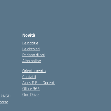
Novità
Le notizie
Le circolari
Parlano di noi
Albo online
Orientamento
Contatti
Axios R.E. – Docenti
Office 365
One Drive
e PNSD
 corso