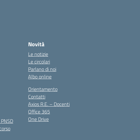
Novità
Le notizie
Le circolari
Parlano di noi
Albo online
Orientamento
Contatti
Axios R.E. – Docenti
Office 365
One Drive
e PNSD
 corso