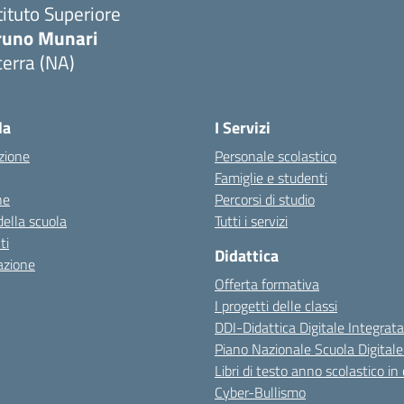
tituto Superiore
runo Munari
erra (NA)
Visita la pagina iniziale della scuola
la
I Servizi
zione
Personale scolastico
Famiglie e studenti
ne
Percorsi di studio
della scuola
Tutti i servizi
ti
Didattica
azione
Offerta formativa
I progetti delle classi
DDI-Didattica Digitale Integrata
Piano Nazionale Scuola Digital
Libri di testo anno scolastico in
Cyber-Bullismo