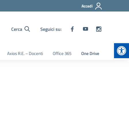
Accedi
Cerca
Seguici su:
Apr
Axios R.E. – Docenti
Office 365
One Drive