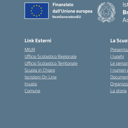
Is
B
Ac
— 
Link Esterni
La Scuo
MIUR
Presenta
Ufficio Scolastico Regionale
I luoghi
Ufficio Scolastico Territoriale
Le perso
Scuola in Chiaro
I numeri 
Iscrizioni On Line
Documen
Invalsi
Organizz
Comune
La storia