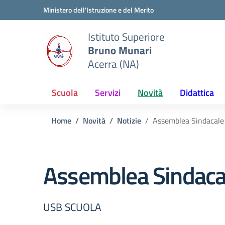
Vai ai contenuti
Vai al menu di navigazione
Vai al footer
Ministero dell'Istruzione e del Merito
Istituto Superiore
Bruno Munari
Acerra (NA)
Scuola
Servizi
Novità
Didattica
Home
Novità
Notizie
Assemblea Sindacale
Assemblea Sindaca
USB SCUOLA