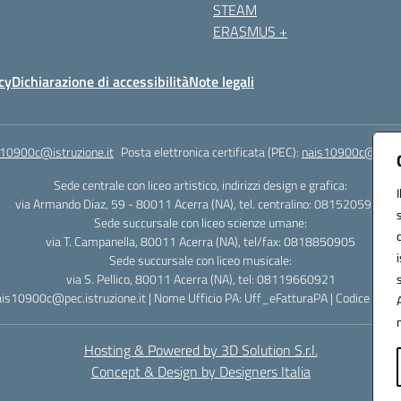
STEAM
ERASMUS +
cy
Dichiarazione di accessibilità
Note legali
s10900c@istruzione.it
Posta elettronica certificata (PEC):
nais10900c@pec.is
Sede centrale con liceo artistico, indirizzi design e grafica:
via Armando Diaz, 59 - 80011 Acerra (NA), tel. centralino: 0815205935
Sede succursale con liceo scienze umane:
via T. Campanella, 80011 Acerra (NA), tel/fax: 0818850905
Sede succursale con liceo musicale:
via S. Pellico, 80011 Acerra (NA), tel: 08119660921
ais10900c@pec.istruzione.it | Nome Ufficio PA: Uff_eFatturaPA | Codice Univ
Hosting & Powered by 3D Solution S.r.l.
Concept & Design by Designers Italia