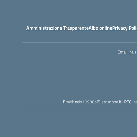
Amministrazione Trasparente
Albo online
Privacy Poli
Email:
nai
Email: nais10900c@istruzione.it | PEC: n