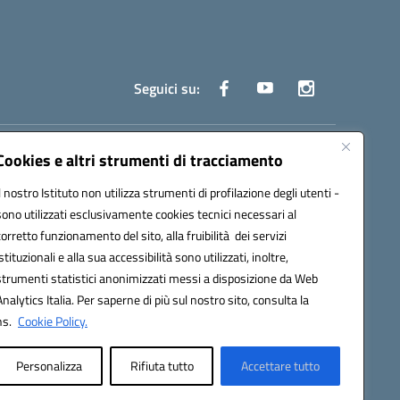
Seguici su:
truzione.it
Cookies e altri strumenti di tracciamento
Il nostro Istituto non utilizza strumenti di profilazione degli utenti -
sono utilizzati esclusivamente cookies tecnici necessari al
corretto funzionamento del sito, alla fruibilità dei servizi
istituzionali e alla sua accessibilità sono utilizzati, inoltre,
strumenti statistici anonimizzati messi a disposizione da Web
oco ufficio: UFOYYV | C.Fisc: 93056740637
Analytics Italia. Per saperne di più sul nostro sito, consulta la
ns.
Cookie Policy.
Personalizza
Rifiuta tutto
Accettare tutto