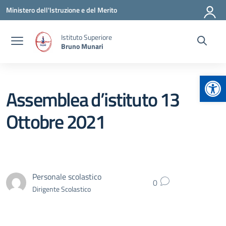
Vai ai contenuti
Vai al menu di navigazione
Vai al footer
Ministero dell'Istruzione e del Merito
Istituto Superiore
Bruno Munari
Apr
Assemblea d’istituto 13
Ottobre 2021
Personale scolastico
0
Dirigente Scolastico