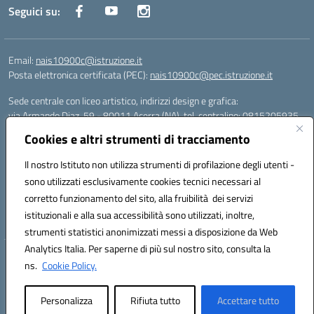
Seguici su:
Email:
nais10900c@istruzione.it
Posta elettronica certificata (PEC):
nais10900c@pec.istruzione.it
Sede centrale con liceo artistico, indirizzi design e grafica:
via Armando Diaz, 59 - 80011 Acerra (NA), tel. centralino: 0815205935
Sede succursale con liceo scienze umane:
Cookies e altri strumenti di tracciamento
via T. Campanella, 80011 Acerra (NA), tel/fax: 0818850905
Sede succursale con liceo musicale:
Il nostro Istituto non utilizza strumenti di profilazione degli utenti -
via S. Pellico, 80011 Acerra (NA), tel: 08119660921
sono utilizzati esclusivamente cookies tecnici necessari al
Email: nais10900c@istruzione.it | PEC: nais10900c@pec.istruzione.it |
corretto funzionamento del sito, alla fruibilità dei servizi
Nome Ufficio PA: Uff_eFatturaPA | Codice Univoco ufficio: UFOYYV |
istituzionali e alla sua accessibilità sono utilizzati, inoltre,
C.Fisc: 93056740637
strumenti statistici anonimizzati messi a disposizione da Web
Analytics Italia. Per saperne di più sul nostro sito, consulta la
Hosting & Powered by 3D Solution S.r.l.
ns.
Cookie Policy.
Concept & Design by Designers Italia
Personalizza
Rifiuta tutto
Accettare tutto