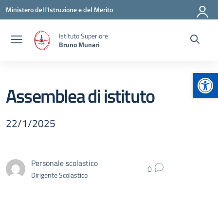
Vai ai contenuti
Vai al menu di navigazione
Vai al footer
Ministero dell'Istruzione e del Merito
Istituto Superiore
Bruno Munari
Apr
Assemblea di istituto
22/1/2025
Personale scolastico
0
Dirigente Scolastico