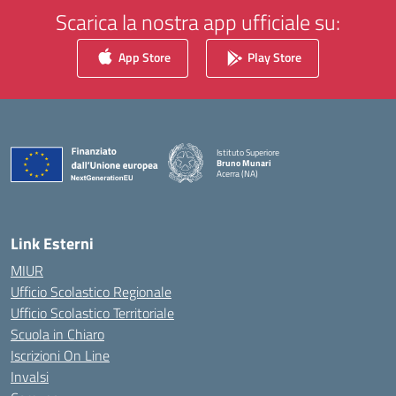
Scarica la nostra app ufficiale su:
App Store
Play Store
Istituto Superiore
Bruno Munari
Acerra (NA)
— Visita la pagina iniziale della scuola
Link Esterni
MIUR
Ufficio Scolastico Regionale
Ufficio Scolastico Territoriale
Scuola in Chiaro
Iscrizioni On Line
Invalsi