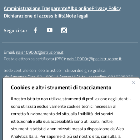
Amministrazione Trasparente
Albo online
Privacy Policy
Dichiarazione di accessibilità
Note legali
Seguici su:
Email:
nais10900c@istruzione.it
Posta elettronica certificata (PEC):
nais10900c@pec.istruzione.it
Sede centrale con liceo artistico, indirizzi design e grafica:
via Armando Diaz, 59 - 80011 Acerra (NA), tel. centralino: 0815205935
Sede succursale con liceo scienze umane:
Cookies e altri strumenti di tracciamento
via T. Campanella, 80011 Acerra (NA), tel/fax: 0818850905
Sede succursale con liceo musicale:
Il nostro Istituto non utilizza strumenti di profilazione degli utenti -
via S. Pellico, 80011 Acerra (NA), tel: 08119660921
sono utilizzati esclusivamente cookies tecnici necessari al
Email: nais10900c@istruzione.it | PEC: nais10900c@pec.istruzione.it |
corretto funzionamento del sito, alla fruibilità dei servizi
Nome Ufficio PA: Uff_eFatturaPA | Codice Univoco ufficio: UFOYYV |
istituzionali e alla sua accessibilità sono utilizzati, inoltre,
C.Fisc: 93056740637
strumenti statistici anonimizzati messi a disposizione da Web
Analytics Italia. Per saperne di più sul nostro sito, consulta la