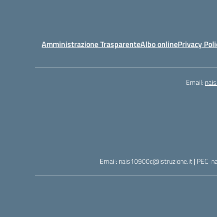
Amministrazione Trasparente
Albo online
Privacy Poli
Email:
nai
Email: nais10900c@istruzione.it | PEC: n