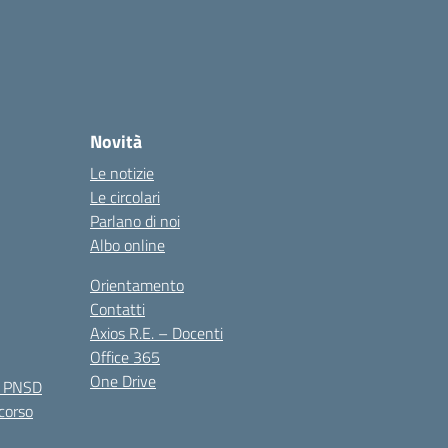
Novità
Le notizie
Le circolari
Parlano di noi
Albo online
Orientamento
Contatti
Axios R.E. – Docenti
Office 365
One Drive
e PNSD
 corso