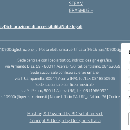
STEAM
ERASMUS +
cy
Dichiarazione di accessibilità
Note legali
s10900c@istruzione.it
Posta elettronica certificata (PEC):
nais10900c@pec.is
Sede centrale con liceo artistico, indirizzi design e grafica:
via Armando Diaz, 59 - 80011 Acerra (NA), tel. centralino: 0815205935
Sede succursale con liceo scienze umane:
via T. Campanella, 80011 Acerra (NA), tel/fax: 0818850905
Sede succursale con liceo musicale:
via S. Pellico, 80011 Acerra (NA), tel: 08119660921
ais10900c@pec.istruzione.it | Nome Ufficio PA: Uff_eFatturaPA | Codice Univ
Hosting & Powered by 3D Solution S.r.l.
Concept & Design by Designers Italia