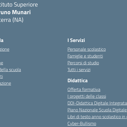
tituto Superiore
runo Munari
erra (NA)
Visita la pagina iniziale della scuola
la
I Servizi
zione
Personale scolastico
Famiglie e studenti
ne
Percorsi di studio
della scuola
Tutti i servizi
ti
Didattica
azione
Offerta formativa
I progetti delle classi
DDI-Didattica Digitale Integrata
Piano Nazionale Scuola Digital
Libri di testo anno scolastico in
Cyber-Bullismo