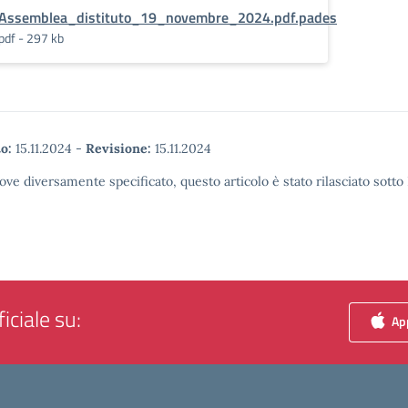
Assemblea_distituto_19_novembre_2024.pdf.pades
pdf - 297 kb
o:
15.11.2024
-
Revisione:
15.11.2024
ove diversamente specificato, questo articolo è stato rilasciato sott
iciale su:
App