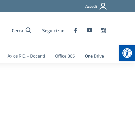
Accedi
Cerca
Seguici su:
Apr
Axios R.E. – Docenti
Office 365
One Drive