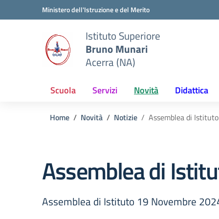
Vai ai contenuti
Vai al menu di navigazione
Vai al footer
Ministero dell'Istruzione e del Merito
Istituto Superiore
Bruno Munari
Acerra (NA)
Scuola
Servizi
Novità
Didattica
Home
Novità
Notizie
Assemblea di Istitu
Assemblea di Isti
Assemblea di Istituto 19 Novembre 202