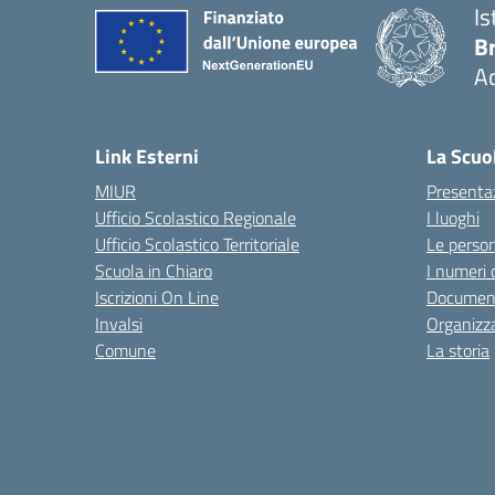
Is
B
Ac
— 
Link Esterni
La Scuo
MIUR
Presenta
Ufficio Scolastico Regionale
I luoghi
Ufficio Scolastico Territoriale
Le perso
Scuola in Chiaro
I numeri 
Iscrizioni On Line
Documen
Invalsi
Organizz
Comune
La storia