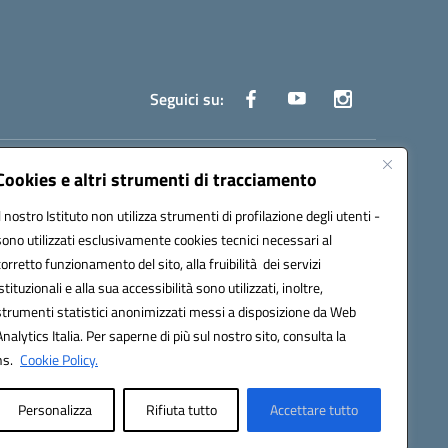
Seguici su:
truzione.it
Cookies e altri strumenti di tracciamento
Il nostro Istituto non utilizza strumenti di profilazione degli utenti -
sono utilizzati esclusivamente cookies tecnici necessari al
corretto funzionamento del sito, alla fruibilità dei servizi
istituzionali e alla sua accessibilità sono utilizzati, inoltre,
strumenti statistici anonimizzati messi a disposizione da Web
oco ufficio: UFOYYV | C.Fisc: 93056740637
Analytics Italia. Per saperne di più sul nostro sito, consulta la
ns.
Cookie Policy.
Personalizza
Rifiuta tutto
Accettare tutto