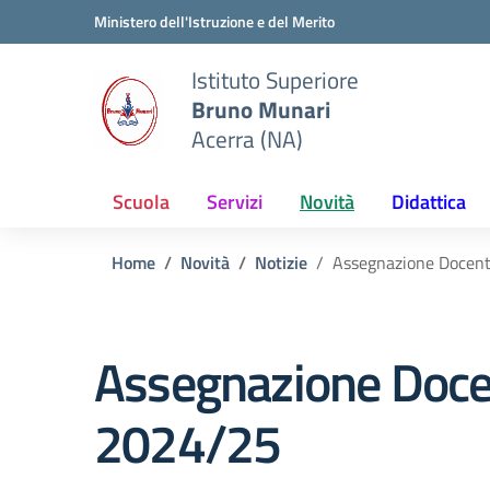
Vai ai contenuti
Vai al menu di navigazione
Vai al footer
Ministero dell'Istruzione e del Merito
Istituto Superiore
Bruno Munari
Acerra (NA)
Scuola
Servizi
Novità
Didattica
Home
Novità
Notizie
Assegnazione Docenti
Assegnazione Docen
2024/25