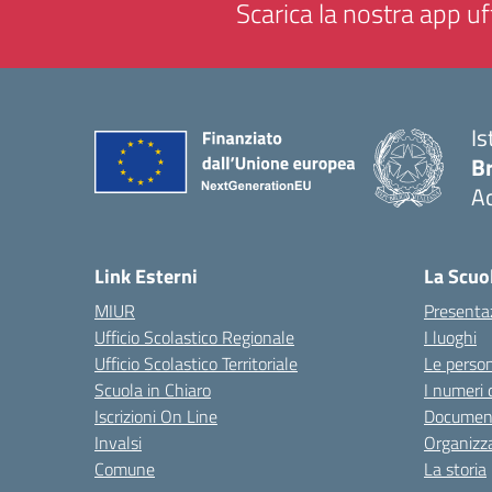
Scarica la nostra app uff
Is
B
Ac
— 
Link Esterni
La Scuo
MIUR
Presenta
Ufficio Scolastico Regionale
I luoghi
Ufficio Scolastico Territoriale
Le perso
Scuola in Chiaro
I numeri 
Iscrizioni On Line
Documen
Invalsi
Organizz
Comune
La storia