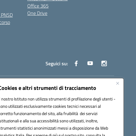
Office 365
One Drive
e PNSD
 corso
Seguici su:
truzione.it
Cookies e altri strumenti di tracciamento
Il nostro Istituto non utilizza strumenti di profilazione degli utenti -
sono utilizzati esclusivamente cookies tecnici necessari al
corretto funzionamento del sito, alla fruibilità dei servizi
istituzionali e alla sua accessibilità sono utilizzati, inoltre,
strumenti statistici anonimizzati messi a disposizione da Web
oco ufficio: UFOYYV | C.Fisc: 93056740637
Analytics Italia. Per saperne di più sul nostro sito, consulta la