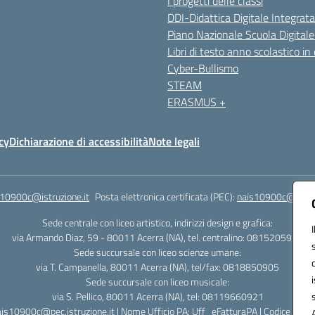
I progetti delle classi
DDI-Didattica Digitale Integrata
Piano Nazionale Scuola Digital
Libri di testo anno scolastico in
Cyber-Bullismo
STEAM
ERASMUS +
cy
Dichiarazione di accessibilità
Note legali
s10900c@istruzione.it
Posta elettronica certificata (PEC):
nais10900c@pec.is
Sede centrale con liceo artistico, indirizzi design e grafica:
via Armando Diaz, 59 - 80011 Acerra (NA), tel. centralino: 0815205935
Sede succursale con liceo scienze umane:
via T. Campanella, 80011 Acerra (NA), tel/fax: 0818850905
Sede succursale con liceo musicale:
via S. Pellico, 80011 Acerra (NA), tel: 08119660921
ais10900c@pec.istruzione.it | Nome Ufficio PA: Uff_eFatturaPA | Codice Univ