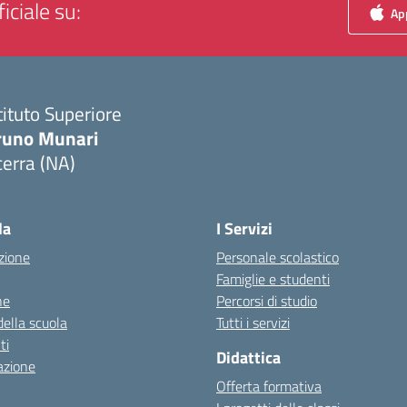
iciale su:
App
tituto Superiore
runo Munari
erra (NA)
Visita la pagina iniziale della scuola
la
I Servizi
zione
Personale scolastico
Famiglie e studenti
ne
Percorsi di studio
della scuola
Tutti i servizi
ti
Didattica
azione
Offerta formativa