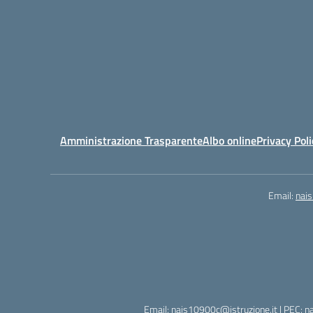
Amministrazione Trasparente
Albo online
Privacy Poli
Email:
nai
Email: nais10900c@istruzione.it | PEC: n