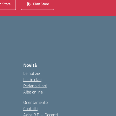
 Store
Play Store
Novità
Le notizie
Le circolari
Parlano di noi
Albo online
Orientamento
Contatti
Axios R.E. – Docenti