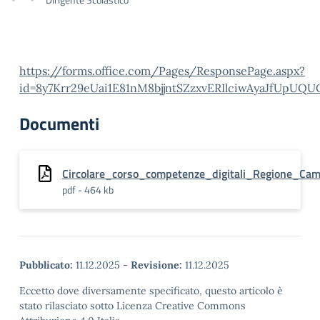
https://forms.office.com/Pages/ResponsePage.aspx?
id=8y7Krr29eUai1E81nM8bjjntSZzxvERIlciwAyaJfU
Documenti
Circolare_corso_competenze_digitali_Regione_Ca
pdf - 464 kb
Pubblicato:
11.12.2025
-
Revisione:
11.12.2025
Eccetto dove diversamente specificato, questo articolo è
stato rilasciato sotto Licenza Creative Commons