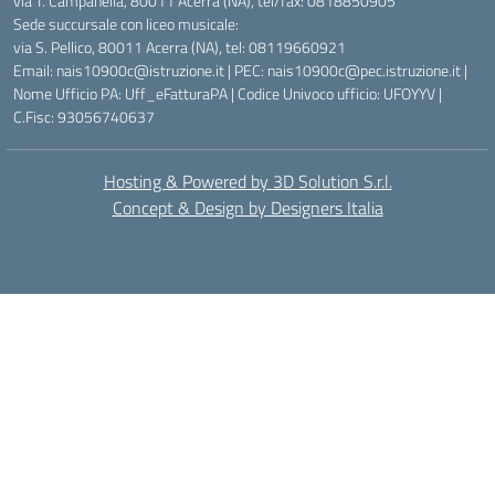
via T. Campanella, 80011 Acerra (NA), tel/fax: 0818850905
Sede succursale con liceo musicale:
via S. Pellico, 80011 Acerra (NA), tel: 08119660921
Email: nais10900c@istruzione.it | PEC: nais10900c@pec.istruzione.it |
Nome Ufficio PA: Uff_eFatturaPA | Codice Univoco ufficio: UFOYYV |
C.Fisc: 93056740637
Hosting & Powered by 3D Solution S.r.l.
Concept & Design by Designers Italia