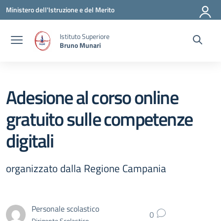
Vai ai contenuti
Vai al menu di navigazione
Vai al footer
Ministero dell'Istruzione e del Merito
Istituto Superiore
Bruno Munari
Adesione al corso online
gratuito sulle competenze
digitali
organizzato dalla Regione Campania
Personale scolastico
0
Dirigente Scolastico