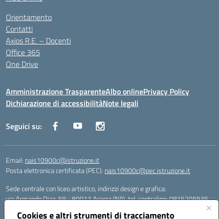
Orientamento
Contatti
Axios R.E. – Docenti
Office 365
One Drive
Amministrazione Trasparente
Albo online
Privacy Policy
Dichiarazione di accessibilità
Note legali
Seguici su:
Email:
nais10900c@istruzione.it
Posta elettronica certificata (PEC):
nais10900c@pec.istruzione.it
Sede centrale con liceo artistico, indirizzi design e grafica:
via Armando Diaz, 59 - 80011 Acerra (NA), tel. centralino: 0815205935
Sede succursale con liceo scienze umane:
Cookies e altri strumenti di tracciamento