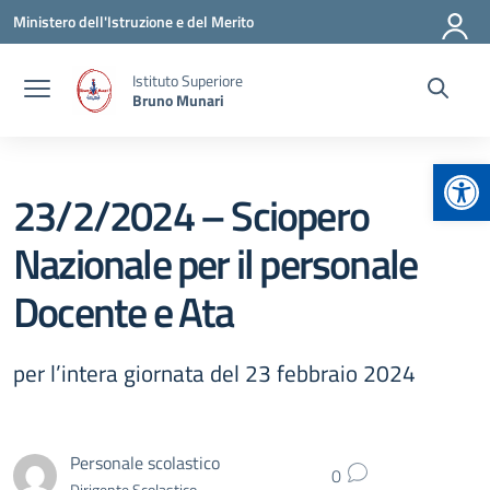
Vai ai contenuti
Vai al menu di navigazione
Vai al footer
Ministero dell'Istruzione e del Merito
Istituto Superiore
Bruno Munari
Apr
23/2/2024 – Sciopero
Nazionale per il personale
Docente e Ata
per l’intera giornata del 23 febbraio 2024
Personale scolastico
0
Dirigente Scolastico