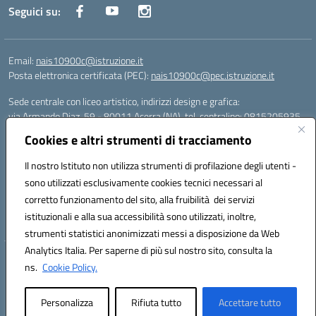
Seguici su:
Email:
nais10900c@istruzione.it
Posta elettronica certificata (PEC):
nais10900c@pec.istruzione.it
Sede centrale con liceo artistico, indirizzi design e grafica:
via Armando Diaz, 59 - 80011 Acerra (NA), tel. centralino: 0815205935
Sede succursale con liceo scienze umane:
Cookies e altri strumenti di tracciamento
via T. Campanella, 80011 Acerra (NA), tel/fax: 0818850905
Sede succursale con liceo musicale:
Il nostro Istituto non utilizza strumenti di profilazione degli utenti -
via S. Pellico, 80011 Acerra (NA), tel: 08119660921
sono utilizzati esclusivamente cookies tecnici necessari al
Email: nais10900c@istruzione.it | PEC: nais10900c@pec.istruzione.it |
corretto funzionamento del sito, alla fruibilità dei servizi
Nome Ufficio PA: Uff_eFatturaPA | Codice Univoco ufficio: UFOYYV |
istituzionali e alla sua accessibilità sono utilizzati, inoltre,
C.Fisc: 93056740637
strumenti statistici anonimizzati messi a disposizione da Web
Analytics Italia. Per saperne di più sul nostro sito, consulta la
Hosting & Powered by 3D Solution S.r.l.
ns.
Cookie Policy.
Concept & Design by Designers Italia
Personalizza
Rifiuta tutto
Accettare tutto