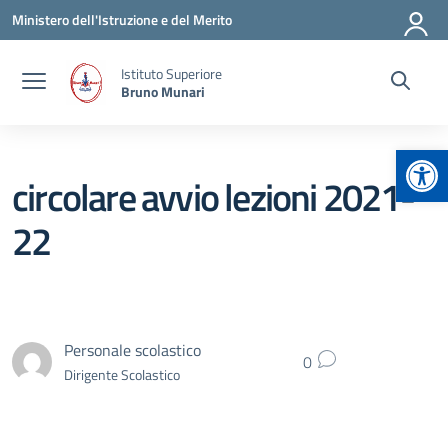
Vai ai contenuti
Vai al menu di navigazione
Vai al footer
Ministero dell'Istruzione e del Merito
Istituto Superiore
Bruno Munari
Apr
circolare avvio lezioni 2021-
22
Personale scolastico
0
Dirigente Scolastico