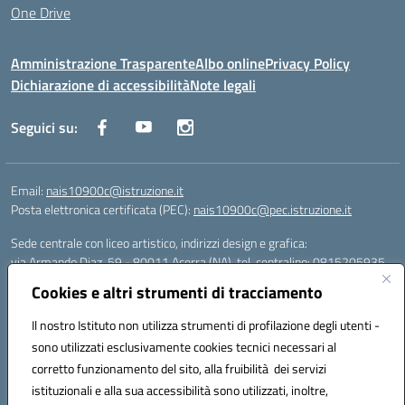
One Drive
Amministrazione Trasparente
Albo online
Privacy Policy
Dichiarazione di accessibilità
Note legali
Seguici su:
Email:
nais10900c@istruzione.it
Posta elettronica certificata (PEC):
nais10900c@pec.istruzione.it
Sede centrale con liceo artistico, indirizzi design e grafica:
via Armando Diaz, 59 - 80011 Acerra (NA), tel. centralino: 0815205935
Sede succursale con liceo scienze umane:
Cookies e altri strumenti di tracciamento
via T. Campanella, 80011 Acerra (NA), tel/fax: 0818850905
Sede succursale con liceo musicale:
Il nostro Istituto non utilizza strumenti di profilazione degli utenti -
via S. Pellico, 80011 Acerra (NA), tel: 08119660921
sono utilizzati esclusivamente cookies tecnici necessari al
Email: nais10900c@istruzione.it | PEC: nais10900c@pec.istruzione.it |
corretto funzionamento del sito, alla fruibilità dei servizi
Nome Ufficio PA: Uff_eFatturaPA | Codice Univoco ufficio: UFOYYV |
istituzionali e alla sua accessibilità sono utilizzati, inoltre,
C.Fisc: 93056740637