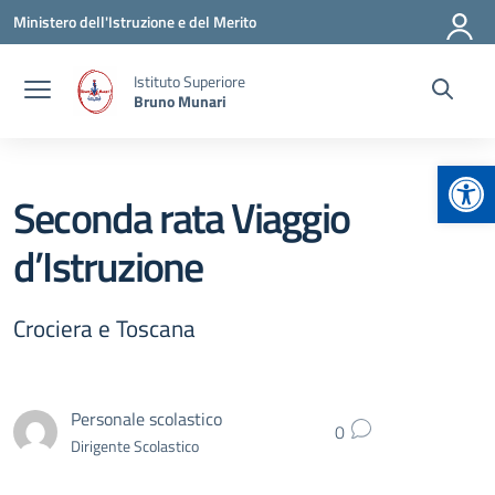
Vai ai contenuti
Vai al menu di navigazione
Vai al footer
Ministero dell'Istruzione e del Merito
Istituto Superiore
Bruno Munari
Apr
Seconda rata Viaggio
d’Istruzione
Crociera e Toscana
Personale scolastico
0
Dirigente Scolastico