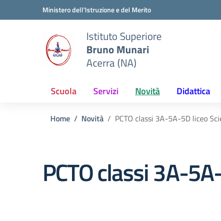
Vai ai contenuti
Vai al menu di navigazione
Vai al footer
Ministero dell'Istruzione e del Merito
Istituto Superiore
Bruno Munari
Acerra (NA)
Scuola
Servizi
Novità
Didattica
Home
Novità
PCTO classi 3A-5A-5D liceo Sc
PCTO classi 3A-5A