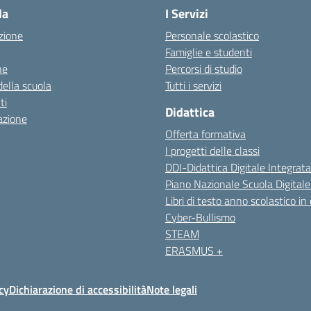
la
I Servizi
zione
Personale scolastico
Famiglie e studenti
ne
Percorsi di studio
della scuola
Tutti i servizi
ti
Didattica
azione
Offerta formativa
I progetti delle classi
DDI-Didattica Digitale Integrata
Piano Nazionale Scuola Digital
Libri di testo anno scolastico in
Cyber-Bullismo
STEAM
ERASMUS +
cy
Dichiarazione di accessibilità
Note legali