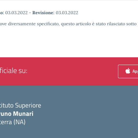
o:
03.03.2022
-
Revisione:
03.03.2022
ove diversamente specificato, questo articolo è stato rilasciato sott
iciale su:
App
tituto Superiore
runo Munari
erra (NA)
Visita la pagina iniziale della scuola