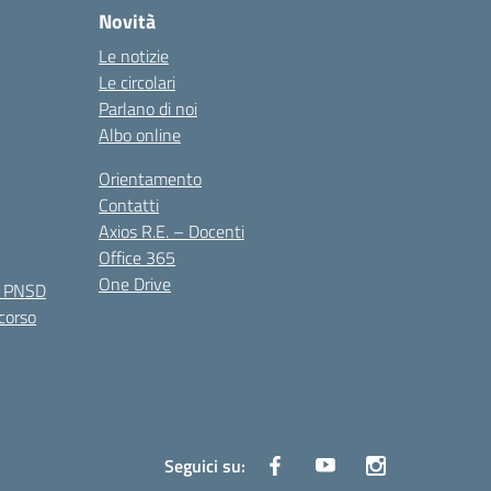
Novità
Le notizie
Le circolari
Parlano di noi
Albo online
Orientamento
Contatti
Axios R.E. – Docenti
Office 365
One Drive
e PNSD
 corso
Seguici su: