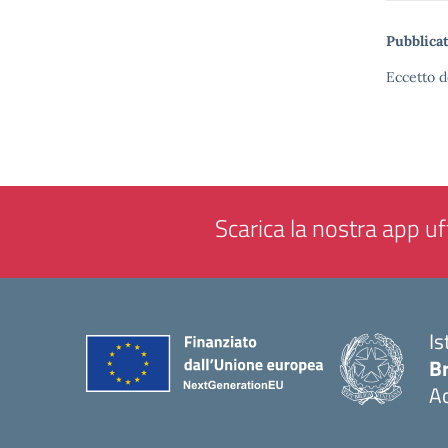
Pubblicat
Eccetto d
Scarica la nostra app uff
Is
B
Ac
— 