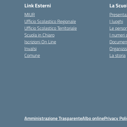
Link Esterni
La Scuo
MIUR
Presenta
Ufficio Scolastico Regionale
I luoghi
Ufficio Scolastico Territoriale
Le perso
Scuola in Chiaro
I numeri 
Iscrizioni On Line
Documen
Invalsi
Organizz
Comune
La storia
Amministrazione Trasparente
Albo online
Privacy Poli