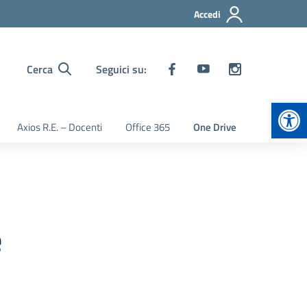
Accedi
Cerca
Seguici su:
Apr
Axios R.E. – Docenti
Office 365
One Drive
e