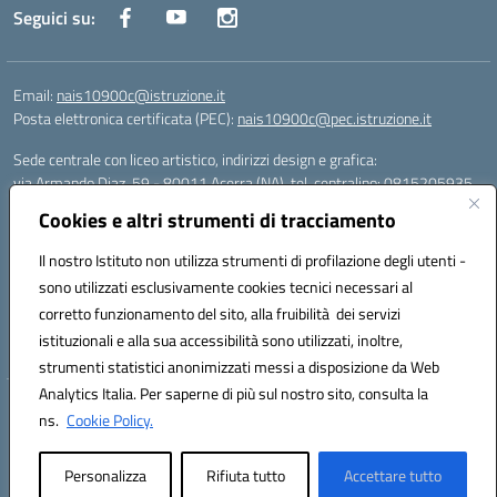
Seguici su:
Email:
nais10900c@istruzione.it
Posta elettronica certificata (PEC):
nais10900c@pec.istruzione.it
Sede centrale con liceo artistico, indirizzi design e grafica:
via Armando Diaz, 59 - 80011 Acerra (NA), tel. centralino: 0815205935
Sede succursale con liceo scienze umane:
Cookies e altri strumenti di tracciamento
via T. Campanella, 80011 Acerra (NA), tel/fax: 0818850905
Sede succursale con liceo musicale:
Il nostro Istituto non utilizza strumenti di profilazione degli utenti -
via S. Pellico, 80011 Acerra (NA), tel: 08119660921
sono utilizzati esclusivamente cookies tecnici necessari al
Email: nais10900c@istruzione.it | PEC: nais10900c@pec.istruzione.it |
corretto funzionamento del sito, alla fruibilità dei servizi
Nome Ufficio PA: Uff_eFatturaPA | Codice Univoco ufficio: UFOYYV |
istituzionali e alla sua accessibilità sono utilizzati, inoltre,
C.Fisc: 93056740637
strumenti statistici anonimizzati messi a disposizione da Web
Analytics Italia. Per saperne di più sul nostro sito, consulta la
Hosting & Powered by 3D Solution S.r.l.
ns.
Cookie Policy.
Concept & Design by Designers Italia
Personalizza
Rifiuta tutto
Accettare tutto