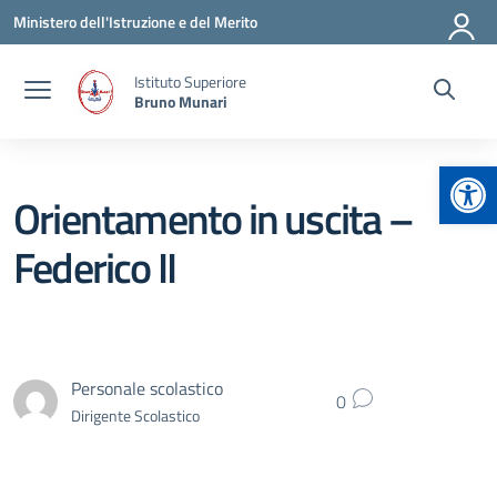
Vai ai contenuti
Vai al menu di navigazione
Vai al footer
Ministero dell'Istruzione e del Merito
Istituto Superiore
Bruno Munari
Apr
Orientamento in uscita –
Federico II
Personale scolastico
0
Dirigente Scolastico