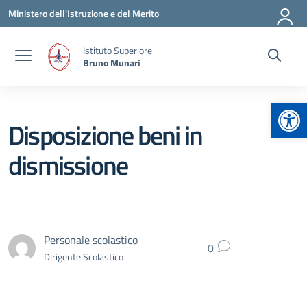
Vai ai contenuti
Vai al menu di navigazione
Vai al footer
Ministero dell'Istruzione e del Merito
Istituto Superiore
Bruno Munari
Apr
Disposizione beni in
dismissione
Personale scolastico
0
Dirigente Scolastico