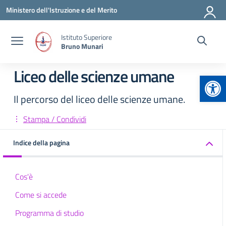
Vai ai contenuti
Vai al menu di navigazione
Vai al footer
Ministero dell'Istruzione e del Merito
Istituto Superiore
Bruno Munari
Liceo delle scienze umane
Apr
Il percorso del liceo delle scienze umane.
Stampa / Condividi
Indice della pagina
Cos'è
Come si accede
Programma di studio