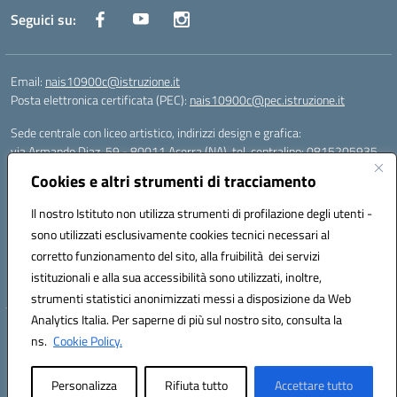
Seguici su:
Email:
nais10900c@istruzione.it
Posta elettronica certificata (PEC):
nais10900c@pec.istruzione.it
Sede centrale con liceo artistico, indirizzi design e grafica:
via Armando Diaz, 59 - 80011 Acerra (NA), tel. centralino: 0815205935
Sede succursale con liceo scienze umane:
Cookies e altri strumenti di tracciamento
via T. Campanella, 80011 Acerra (NA), tel/fax: 0818850905
Sede succursale con liceo musicale:
Il nostro Istituto non utilizza strumenti di profilazione degli utenti -
via S. Pellico, 80011 Acerra (NA), tel: 08119660921
sono utilizzati esclusivamente cookies tecnici necessari al
Email: nais10900c@istruzione.it | PEC: nais10900c@pec.istruzione.it |
corretto funzionamento del sito, alla fruibilità dei servizi
Nome Ufficio PA: Uff_eFatturaPA | Codice Univoco ufficio: UFOYYV |
istituzionali e alla sua accessibilità sono utilizzati, inoltre,
C.Fisc: 93056740637
strumenti statistici anonimizzati messi a disposizione da Web
Analytics Italia. Per saperne di più sul nostro sito, consulta la
Hosting & Powered by 3D Solution S.r.l.
ns.
Cookie Policy.
Concept & Design by Designers Italia
Personalizza
Rifiuta tutto
Accettare tutto