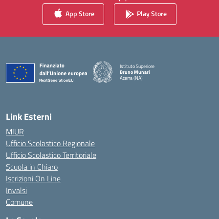
App Store
Play Store
Istituto Superiore
Bruno Munari
Acerra (NA)
— Visita la pagina iniziale della scuola
Link Esterni
MIUR
Ufficio Scolastico Regionale
Ufficio Scolastico Territoriale
Scuola in Chiaro
Iscrizioni On Line
Invalsi
Comune