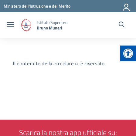
Vai ai contenuti
Vai al menu di navigazione
Vai al footer
Ministero dell'Istruzione e del Merito
Istituto Superiore
Bruno Munari
Apr
Il contenuto della circolare n. è riservato.
Scarica la nostra app ufficiale su: