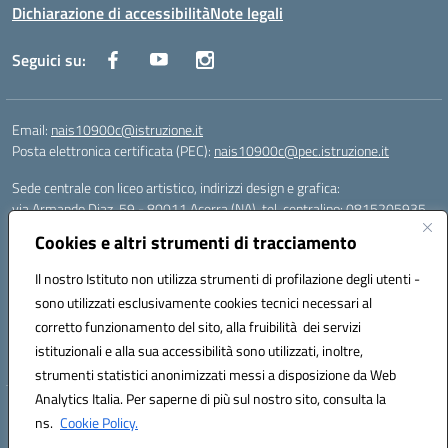
Dichiarazione di accessibilità
Note legali
Seguici su:
Email:
nais10900c@istruzione.it
Posta elettronica certificata (PEC):
nais10900c@pec.istruzione.it
Sede centrale con liceo artistico, indirizzi design e grafica:
via Armando Diaz, 59 - 80011 Acerra (NA), tel. centralino: 0815205935
Sede succursale con liceo scienze umane:
Cookies e altri strumenti di tracciamento
via T. Campanella, 80011 Acerra (NA), tel/fax: 0818850905
Sede succursale con liceo musicale:
Il nostro Istituto non utilizza strumenti di profilazione degli utenti -
via S. Pellico, 80011 Acerra (NA), tel: 08119660921
sono utilizzati esclusivamente cookies tecnici necessari al
Email: nais10900c@istruzione.it | PEC: nais10900c@pec.istruzione.it |
corretto funzionamento del sito, alla fruibilità dei servizi
Nome Ufficio PA: Uff_eFatturaPA | Codice Univoco ufficio: UFOYYV |
istituzionali e alla sua accessibilità sono utilizzati, inoltre,
C.Fisc: 93056740637
strumenti statistici anonimizzati messi a disposizione da Web
Analytics Italia. Per saperne di più sul nostro sito, consulta la
Hosting & Powered by 3D Solution S.r.l.
ns.
Cookie Policy.
Concept & Design by Designers Italia