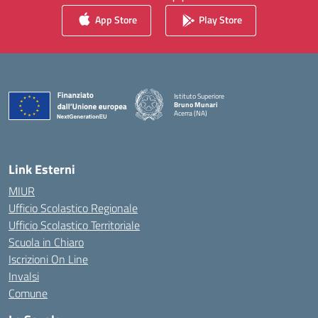
App Store
Play Store
Istituto Superiore
Bruno Munari
Acerra (NA)
— Visita la pagina iniziale della scuola
Link Esterni
MIUR
Ufficio Scolastico Regionale
Ufficio Scolastico Territoriale
Scuola in Chiaro
Iscrizioni On Line
Invalsi
Comune