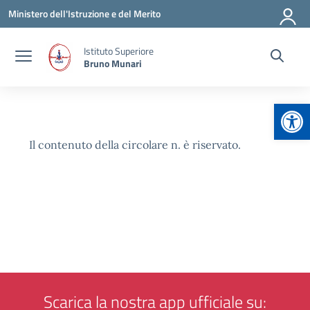
Vai ai contenuti
Vai al menu di navigazione
Vai al footer
Ministero dell'Istruzione e del Merito
Istituto Superiore
Bruno Munari
Apr
Il contenuto della circolare n. è riservato.
Scarica la nostra app ufficiale su: