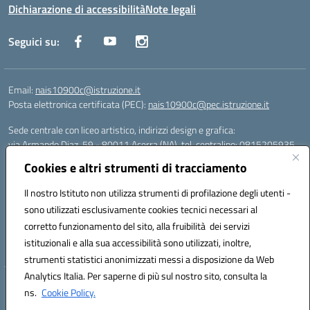
Dichiarazione di accessibilità
Note legali
Seguici su:
Email:
nais10900c@istruzione.it
Posta elettronica certificata (PEC):
nais10900c@pec.istruzione.it
Sede centrale con liceo artistico, indirizzi design e grafica:
via Armando Diaz, 59 - 80011 Acerra (NA), tel. centralino: 0815205935
Sede succursale con liceo scienze umane:
Cookies e altri strumenti di tracciamento
via T. Campanella, 80011 Acerra (NA), tel/fax: 0818850905
Sede succursale con liceo musicale:
Il nostro Istituto non utilizza strumenti di profilazione degli utenti -
via S. Pellico, 80011 Acerra (NA), tel: 08119660921
sono utilizzati esclusivamente cookies tecnici necessari al
Email: nais10900c@istruzione.it | PEC: nais10900c@pec.istruzione.it |
corretto funzionamento del sito, alla fruibilità dei servizi
Nome Ufficio PA: Uff_eFatturaPA | Codice Univoco ufficio: UFOYYV |
istituzionali e alla sua accessibilità sono utilizzati, inoltre,
C.Fisc: 93056740637
strumenti statistici anonimizzati messi a disposizione da Web
Analytics Italia. Per saperne di più sul nostro sito, consulta la
Hosting & Powered by 3D Solution S.r.l.
ns.
Cookie Policy.
Concept & Design by Designers Italia