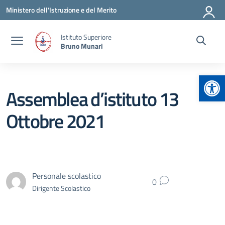
Vai ai contenuti
Vai al menu di navigazione
Vai al footer
Ministero dell'Istruzione e del Merito
Istituto Superiore
Bruno Munari
Apr
Assemblea d’istituto 13
Ottobre 2021
Personale scolastico
0
Dirigente Scolastico