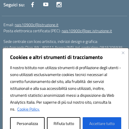
Seguici su:
Email:
nais10900c@istruzione.it
Posta elettronica certificata (PEC):
nais10900c@pec.istruzione.it
Sede centrale con liceo artistico, indirizzi design e grafica:
via Armando Diaz, 59 - 80011 Acerra (NA), tel. centralino: 0815205935
Sede succursale con liceo scienze umane:
Cookies e altri strumenti di tracciamento
via T. Campanella, 80011 Acerra (NA), tel/fax: 0818850905
Sede succursale con liceo musicale:
Il nostro Istituto non utilizza strumenti di profilazione degli utenti -
via S. Pellico, 80011 Acerra (NA), tel: 08119660921
sono utilizzati esclusivamente cookies tecnici necessari al
Email: nais10900c@istruzione.it | PEC: nais10900c@pec.istruzione.it |
corretto funzionamento del sito, alla fruibilità dei servizi
Nome Ufficio PA: Uff_eFatturaPA | Codice Univoco ufficio: UFOYYV |
istituzionali e alla sua accessibilità sono utilizzati, inoltre,
C.Fisc: 93056740637
strumenti statistici anonimizzati messi a disposizione da Web
Analytics Italia. Per saperne di più sul nostro sito, consulta la
Hosting & Powered by 3D Solution S.r.l.
ns.
Cookie Policy.
Concept & Design by Designers Italia
Personalizza
Rifiuta tutto
Accettare tutto